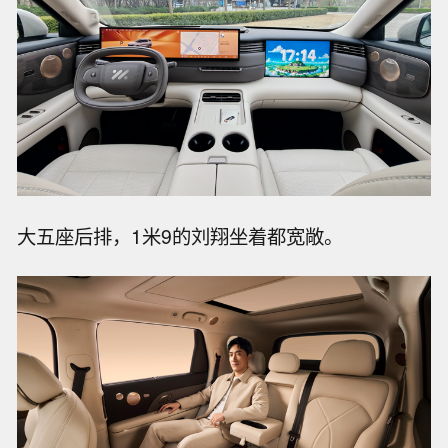
大五座后排，1米9的刘翔坐着都宽敞。