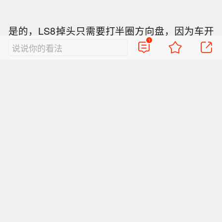
是的，LS8掉头只需要打半圈方向盘，因为车开
1
得慢，转向比小。再加上还有后轮转向，转弯和
说说你的看法
掉头就很丝滑。
等车子速度上去了，比如我上了机场高速，变道
时就感觉转向手感很不一样，车子明显开得更稳
了。
不过，这套线控四轮转向底盘并没有全系标配，
需要额外选装，目前选装价格
1万元
。智己在发布
会后透露，
1小时大定突破了8000台
，其中选装
四轮转向的准车主比例达到了
60%
。