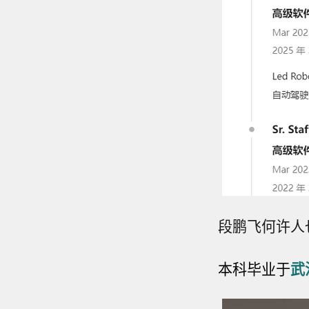
段鹏飞何许人
本科毕业于
武