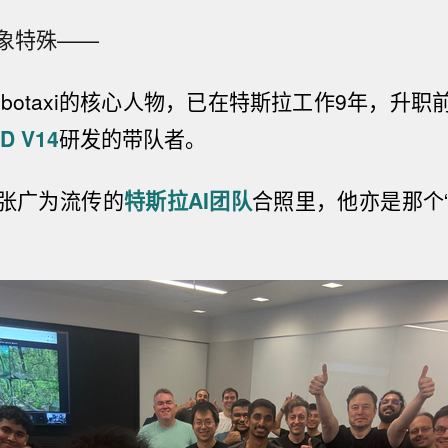
象特殊——
botaxi的核心人物，已在特斯拉工作9年，升职
 V14
研发的带队者。
张广为流传的
特斯拉AI团队
合照里，他亦是那个“