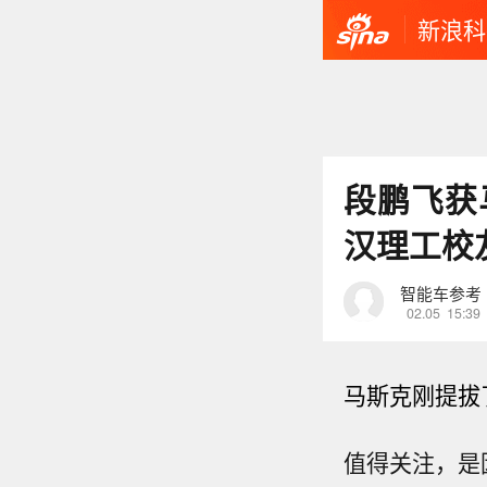
新浪科
段鹏飞获
汉理工校
智能车参考
02.05
15:39
马斯克刚提拔
值得关注，是