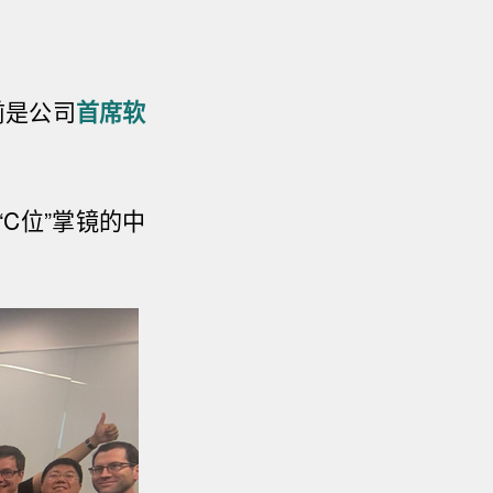
前是公司
首席软
C位”掌镜的中