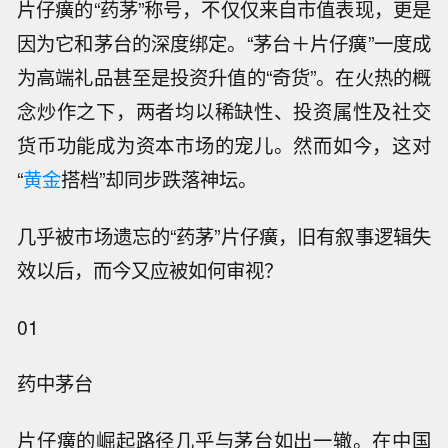
片仔癀的“药茅”称号，不仅仅来自市值表现，更是
因为它和茅台的深度绑定。“茅台＋片仔癀”一度成
为高端礼品甚至是投资升值的“奇货”。在火热的概
念炒作之下，两者均以稀缺性、投资属性及社交
货币功能成为资本市场的宠儿。然而如今，这对
“
黄金
搭档”却同步跌落神坛。
几乎被市场遗忘的“药茅”片仔癀，旧有叙事逻辑失
效以后，而今又应被如何审视？
01
药中茅台
片仔癀的崛起路径几乎与茅台如出一辙。在中国