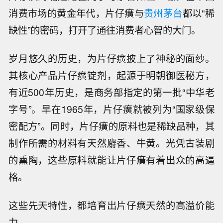
消费市场的黄金年代，片仔癀与
贵州茅台
都以“稀
缺性”的密码，打开了通往消费者心智的大门。
岁月悠久的历史，为片仔癀披上了神秘的面纱。
其核心产品片仔癀锭剂，起源于明朝御医秘方，
有近500年历史，是商务部指定的第一批“中华老
字号”。早在1965年，片仔癀就被列为“国家级保
密配方”。同时，片仔癀的原料也是稀缺品种，其
制作所需的材料有天然麝香、牛黄。光凭古装剧
的熏陶，这些原料就能让片仔癀有着出众的高逼
格。
这些先天特性，都培育出片仔癀天然的高溢价能
力。