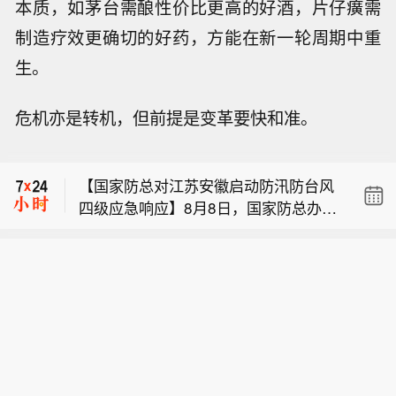
本质，如茅台需酿性价比更高的好酒，片仔癀需
制造疗效更确切的好药，方能在新一轮周期中重
生。
【茅台部分直营店53度、500ml飞天茅
危机亦是转机，但前提是变革要快和准。
台售价提至1753元/瓶】记者获悉，近
【景林资产二季度大幅减持热门科技
期有茅台直营店已将53度、500ml飞天
股】当地时间8月7日，知名千亿级私募
茅台售价提升至1753元/瓶，高于i茅台1
【国家防总对江苏安徽启动防汛防台风
景林资产披露2026年二季度末最新美股
639元/瓶的售价。“这个价格（1753元/
四级应急响应】8月8日，国家防总办公
持仓（13F）。二季度，景林资产清仓
瓶）今天已经没有货了，你可以明天再
【茅台部分直营店53度、500ml飞天茅
室、应急管理部组织中国气象局、水利
英伟达、META等热门科技股，大幅减
来问一下。”一位茅台直营店人士对记者
台售价提至1753元/瓶】记者获悉，近
部、自然资源部、工业和信息化部、住
持英特尔、网易、谷歌等标的；景林资
表示，除普茅外，马年生肖茅台酒（经
【景林资产二季度大幅减持热门科技
期有茅台直营店已将53度、500ml飞天
房城乡建设部、交通运输部等部门以及
产在二季度末的美股持仓市值从38.8亿
典版）和精品茅台价格也有所上调。今
股】当地时间8月7日，知名千亿级私募
茅台售价提升至1753元/瓶，高于i茅台1
浙江、福建、河北和其他可能受影响的
美元大幅下降至21.9亿美元，降幅达4
年7月下旬，茅台多地直营店已将普茅
景林资产披露2026年二季度末最新美股
639元/瓶的售价。“这个价格（1753元/
省份联合会商，研判台风“白海豚”发展
3%。在大幅收缩多只原有持仓的同时，
售价提至1719元/瓶。 (财联社)
持仓（13F）。二季度，景林资产清仓
瓶）今天已经没有货了，你可以明天再
趋势，进一步研究部署台风防范应对工
景林资产也对部分半导体产业链公司进
英伟达、META等热门科技股，大幅减
来问一下。”一位茅台直营店人士对记者
作。国家防总启动针对江苏、安徽的防
行了布局，包括近期业绩超预期的美国
持英特尔、网易、谷歌等标的；景林资
表示，除普茅外，马年生肖茅台酒（经
汛防台风四级应急响应,维持针对浙江、
光模块制造商AAOI（应用光电）。