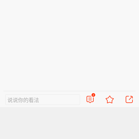
2
说说你的看法
视频
直播
美图
博客
看点
政务
搞笑
八卦
情感
旅游
佛学
众测