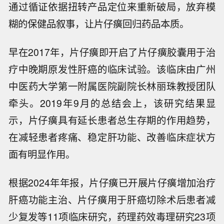
通过循证依据扭转产品定位来重新破局，放弃模
糊的保健品叙事，让片仔癀回归药品本质。
早在2017年，片仔癀即开启了片仔癀胶囊用于治
疗中晚期原发性肝癌的临床试验。该临床由广州
中医药大学第一附属医院副院长林丽珠教授团队
牵头。2019年9月的总结会上，该研究结果显
示，片仔癀具有延长患者总生存期的作用趋势，
在减轻患者疼痛、稳定肝功能、改善临床症状方
面有明显作用。
根据2024年年报，片仔癀已开展片仔癀增加治疗
肝癌功能主治、片仔癀用于肝癌切除术后患者减
少复发等11项临床研究，药理药效毒理研究23项