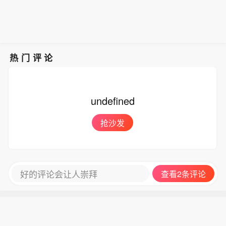
产在二季度末的美股持仓市值从38.8亿
典版）和精品茅台价格也有所上调。今
福建的防汛防台风三级应急响应以及针
美元大幅下降至21.9亿美元，降幅达4
年7月下旬，茅台多地直营店已将普茅
对黑龙江的防汛四级应急响应，派出工
3%。在大幅收缩多只原有持仓的同时，
售价提至1719元/瓶。 (财联社)
作组正在浙江、福建协助指导防汛防台
景林资产也对部分半导体产业链公司进
风工作。国家防总办公室主任、应急管
行了布局，包括近期业绩超预期的美国
理部副部长兼水利部副部长陈敏主持会
热门评论
光模块制造商AAOI（应用光电）。
商。
undefined
抢沙发
好的评论会让人崇拜
查看2条评论