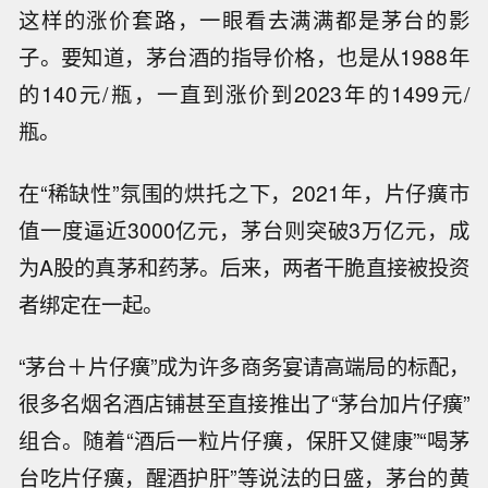
这样的涨价套路，一眼看去满满都是茅台的影
子。要知道，茅台酒的指导价格，也是从1988年
的140元/瓶，一直到涨价到2023年的1499元/
瓶。
在“稀缺性”氛围的烘托之下，2021年，片仔癀市
值一度逼近3000亿元，茅台则突破3万亿元，成
为A股的真茅和药茅。后来，两者干脆直接被投资
者绑定在一起。
“茅台＋片仔癀”成为许多商务宴请高端局的标配，
很多名烟名酒店铺甚至直接推出了“茅台加片仔癀”
组合。随着“酒后一粒片仔癀，保肝又健康”“喝茅
台吃片仔癀，醒酒护肝”等说法的日盛，茅台的黄