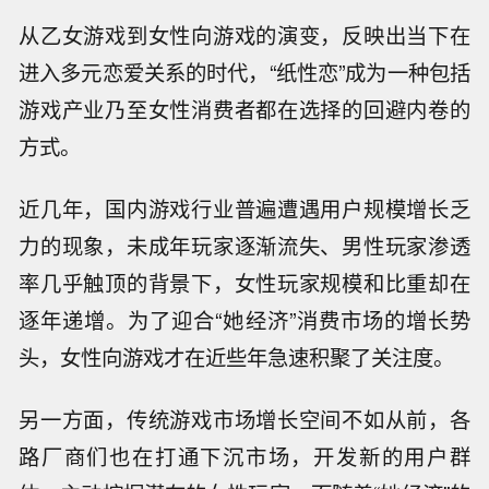
从乙女游戏到女性向游戏的演变，反映出当下在
进入多元恋爱关系的时代，“纸性恋”成为一种包括
游戏产业乃至女性消费者都在选择的回避内卷的
方式。
近几年，国内游戏行业普遍遭遇用户规模增长乏
力的现象，未成年玩家逐渐流失、男性玩家渗透
率几乎触顶的背景下，女性玩家规模和比重却在
逐年递增。为了迎合“她经济”消费市场的增长势
头，女性向游戏才在近些年急速积聚了关注度。
另一方面，传统游戏市场增长空间不如从前，各
路厂商们也在打通下沉市场，开发新的用户群