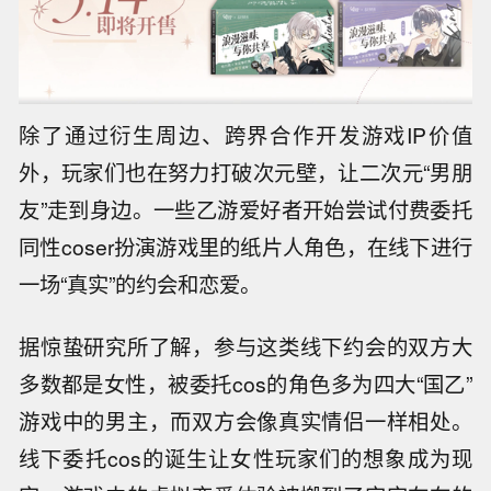
除了通过衍生周边、跨界合作开发游戏IP价值
外，玩家们也在努力打破次元壁，让二次元“男朋
友”走到身边。一些乙游爱好者开始尝试付费委托
同性coser扮演游戏里的纸片人角色，在线下进行
一场“真实”的约会和恋爱。
据惊蛰研究所了解，参与这类线下约会的双方大
多数都是女性，被委托cos的角色多为四大“国乙”
游戏中的男主，而双方会像真实情侣一样相处。
线下委托cos的诞生让女性玩家们的想象成为现