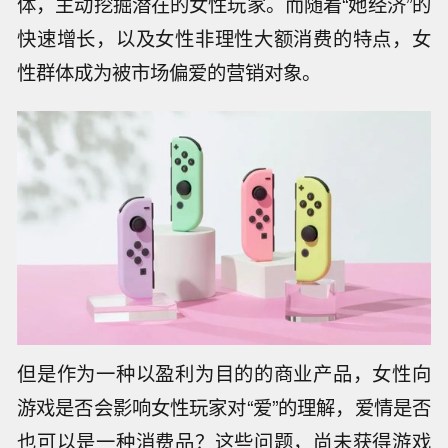
体，主动挖掘潜在的女性玩家。而随着“她经济”的
快速增长，以及女性非理性大额消费的特点，女
性群体成为被市场偏爱的营销对象。
但是作为一种以盈利为目的的商业产品，女性向
游戏是否会影响女性玩家对“爱”的理解，爱情是否
也可以是一种消费品？这些问题，尚未获得游戏