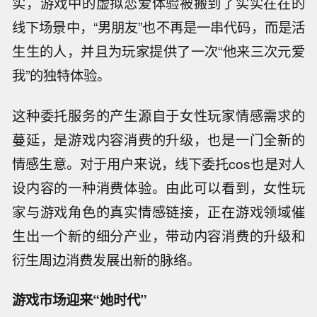
实，游戏中的虚拟恋爱体验被搬到了实实在在的
线下场景中，“男朋友”也不再是一串代码，而是活
生生的人，并且为玩家提供了一次“他来三次元爱
我”的独特体验。
这种委托服务的产生源自于女性玩家情感需求的
蔓延，是游戏内容消费的升级，也是一门全新的
情感生意。对于用户来说，线下委托cos也是对人
设内容的一种消费体验。由此可以看到，女性玩
家与游戏角色的真实情感链接，正在游戏领域催
生出一个新的细分产业，带动内容消费的升级和
衍生周边消费发展出新的脉络。
游戏市场迎来
“她时代”