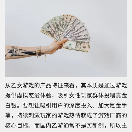
从乙女游戏的产品特征来看，其本质是通过游戏
提供虚拟恋爱体验，吸引女性玩家群体投喂真金
白银。要想让吸引用户的深度投入、加大氪金手
笔，持续刺激玩家的游戏热情就成了游戏厂商的
核心目标。而国内乙游通常不是买断制，所以主