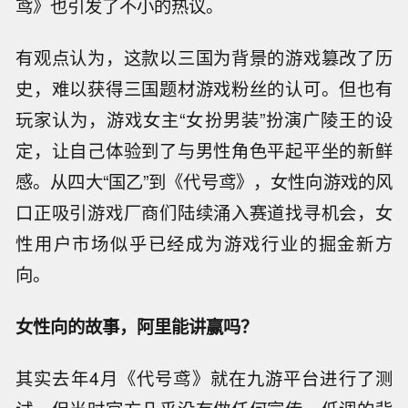
鸢》也引发了不小的热议。
有观点认为，这款以三国为背景的游戏篡改了历
史，难以获得三国题材游戏粉丝的认可。但也有
玩家认为，游戏女主“女扮男装”扮演广陵王的设
定，让自己体验到了与男性角色平起平坐的新鲜
感。从四大“国乙”到《代号鸢》，女性向游戏的风
口正吸引游戏厂商们陆续涌入赛道找寻机会，女
性用户市场似乎已经成为游戏行业的掘金新方
向。
女性向的故事，阿里能讲赢吗？
其实去年4月《代号鸢》就在九游平台进行了测