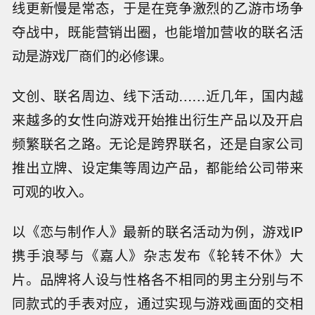
线更新慢是常态，于是在竞争激烈的乙游市场争
夺战中，既能营销出圈，也能增加营收的联名活
动是游戏厂商们的必修课。
文创、联名周边、线下活动……近几年，国内越
来越多的女性向游戏开始推出衍生产品以及开启
频繁联名之路。无论是跨界联名，还是自家公司
推出立牌、设定集等周边产品，都能给公司带来
可观的收入。
以《恋与制作人》最新的联名活动为例，游戏IP
携手浪琴与《嘉人》杂志发布《轮转不休》大
片。品牌将人设与性格各不相同的男主分别与不
同款式的手表对应，通过实现与游戏画面的交相