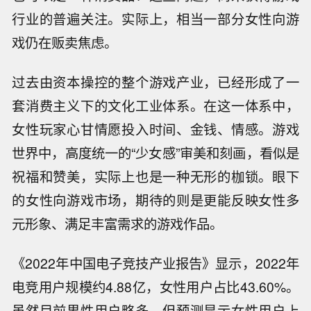
行业的普遍关注。实际上，相当一部分女性向游
戏仍在贩卖焦虑。
过去由资本操控的整个游戏产业，已经形成了一
套消费主义下的文化工业体系。在这一体系中，
女性玩家心甘情愿投入时间、金钱、情感。游戏
世界中，高度统一的“少女感”审美和刻画，看似是
祝福和赞美，实际上也是一种无形的枷锁。眼下
的女性向游戏市场，期待的则是更能反映女性多
元形象、满足丰富需求的游戏作品。
《2022年中国电子竞技产业报告》显示，2022年
电竞用户规模约4.88亿，女性用户占比43.60%。
虽然目前男性用户略多，但预测显示女性用户上