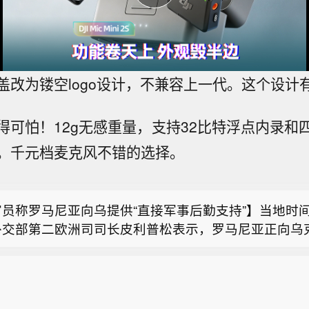
盖改为镂空logo设计，不兼容上一代。这个设计
得可怕！12g无感重量，支持32比特浮点内录和
。千元档麦克风不错的选择。
伊斯兰革命卫队发言人：我们的战略是维持对海峡的控
同意我们的所有条件。
官员称罗马尼亚向乌提供“直接军事后勤支持”】当地时间
外交部第二欧洲司司长皮利普松表示，罗马尼亚正向乌
T发展：与预重整投资人签署重整投资协议，股票复牌】
军事后勤支持，此举通过位于摩尔多瓦的多瑙河港口久
发展发布公告，公司于2026年8月7日与预重整牵头投资
际自由港完成。对此，罗马尼亚方面和乌克兰方面暂无
伊斯兰革命卫队发言人：我们的战略是维持对海峡的控
企业管理咨询有限公司、共青城景行新能产业投资合伙
视新闻）
同意我们的所有条件。
伙）共同签署了《财信地产发展集团股份有限公司重整