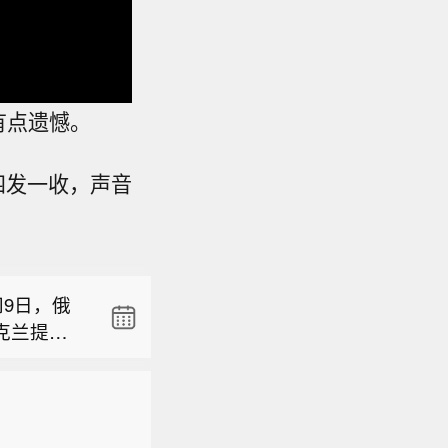
有点遗憾。
四发一收，声音
制，直到
9日，俄
克兰提供
8月9日，
尔久列什
人天津景行
回应。
制，直到
企业（有
投资协