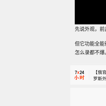
先说外观，前
但它功能全能
怎么录都不爆
伊朗
敌方
【俄
罗斯
【*S
直接
*ST
蒂国
伊朗
新能
（央
敌方
限合