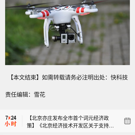
【本文结束】如需转载请务必注明出处：快科技
责任编辑：雪花
布伦特原油突破84美元/桶，日内涨1.8
5%。
【北京亦庄发布全市首个词元经济政
策】《北京经济技术开发区关于支持词
布伦特原油日内涨2%，现报84.17美元/
元驱动智能经济高质量发展的若干措施