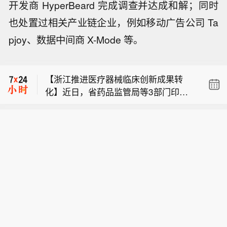
开发商 HyperBeard 完成调查并达成和解；同时
【浙江推进医疗器械临床创新成果转
化】近日，省药品监管局等3部门印发
也处置过相关产业链企业，例如移动广告公司 Ta
【苹果回应删除接入千问手册：没收到
《浙江省推进医疗器械临床创新成果转
pjoy、数据中间商 X-Mode 等。
通知，中国大陆还没推出“Apple智能使
化“春雨行动”实施方案》，提出建立健
市场消息：联合航空UA3926航班飞往
用千问”功能】针对删除《在 Mac 上配
全“征集筛选—对接匹配—辅导培育—转
纽瓦克时突遇紧急情况并返回洛杉矶。
合 Apple 智能使用千问》使用文档一
化落地—临床应用”全链条工作机制，构
【浙江推进医疗器械临床创新成果转
事，苹果客服最新回应新浪科技称：“我
建“临床创意源头供给—医工协同技术攻
化】近日，省药品监管局等3部门印发
们有功能或新项目发布时，都会提前收
关—三医联动培育赋能”的创新生态，力
【苹果回应删除接入千问手册：没收到
《浙江省推进医疗器械临床创新成果转
到通知，目前并没有收到相关通知，中
争在三年内，推动一批具有显著临床应
通知，中国大陆还没推出“Apple智能使
化“春雨行动”实施方案》，提出建立健
国大陆还没推出‘Apple智能使用千问’相
用价值的医工融合产品上市，进一步提
用千问”功能】针对删除《在 Mac 上配
全“征集筛选—对接匹配—辅导培育—转
关功能。”昨日，一篇名为《在 Mac 上
升浙江医疗器械创新能力，更好满足人
合 Apple 智能使用千问》使用文档一
化落地—临床应用”全链条工作机制，构
配合 Apple 智能使用千问》的支持文档
民群众健康需求。（浙江发布）
事，苹果客服最新回应新浪科技称：“我
建“临床创意源头供给—医工协同技术攻
现身苹果官网 Mac 简体中文使用手册，
们有功能或新项目发布时，都会提前收
关—三医联动培育赋能”的创新生态，力
明确提到 Apple 智能可配合阿里巴巴千
到通知，目前并没有收到相关通知，中
争在三年内，推动一批具有显著临床应
问模型工作。但该文发布不到24小时后
国大陆还没推出‘Apple智能使用千问’相
用价值的医工融合产品上市，进一步提
被苹果方面删除。今年7月15日，阿里
关功能。”昨日，一篇名为《在 Mac 上
升浙江医疗器械创新能力，更好满足人
巴巴方面曾回应称，千问将作为 AI 能力
配合 Apple 智能使用千问》的支持文档
民群众健康需求。（浙江发布）
集成至 Apple 智能，覆盖 iOS、iPadO