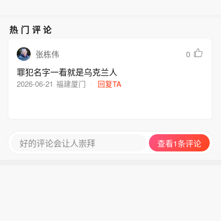
现身苹果官网 Mac 简体中文使用手册，
S、macOS 及 visionOS 的中国用户。
明确提到 Apple 智能可配合阿里巴巴千
（新浪科技）
问模型工作。但该文发布不到24小时后
热门评论
被苹果方面删除。今年7月15日，阿里
巴巴方面曾回应称，千问将作为 AI 能力
0
张栋伟
集成至 Apple 智能，覆盖 iOS、iPadO
罪犯名字一看就是乌克兰人
S、macOS 及 visionOS 的中国用户。
2026-06-21
福建厦门
回复TA
（新浪科技）
好的评论会让人崇拜
查看1条评论