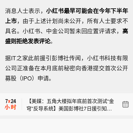
消息人士表示，
小红书最早可能会在今年下半年
上市
，由于上述计划尚未公开，所有人士要求不
具名。小红书、中金公司暂未回应置评请求，
高
盛则拒绝发表评论
。
据IT之家此前援引彭博社传闻，小红书科技有限
公司正准备在本月底前秘密向香港提交首次公开
【福特据悉计划推出四门版燃油Mustan
募股（IPO）申请。
g，预计2030年前上市】据报道，福特
DA Davidson维持爱彼迎买入评级，目
计划推出四门版燃油Mustang车型，希
标价从每股162.00美元上调至175.00美
望通过增加车内空间，吸引更多家庭用
【美媒：五角大楼拟年底前首次测试“金
元。
户及希望购买更实用车型的Mustang爱
穹”反导系统】美国彭博社7日援引知情
好者。据悉，新车型外观将延续现款双
【福特据悉计划推出四门版燃油Mustan
人士的话报道，五角大楼计划在今年年
门燃油版Mustang设计，并搭载混合动
g，预计2030年前上市】据报道，福特
底前对其正在建设的“金穹”天基导弹防
力V8发动机。该车型已于本周的一场经
DA Davidson维持爱彼迎买入评级，目
计划推出四门版燃油Mustang车型，希
御系统进行首次测试，预计将于2027年
销商活动中亮相，预计将在2030年前面