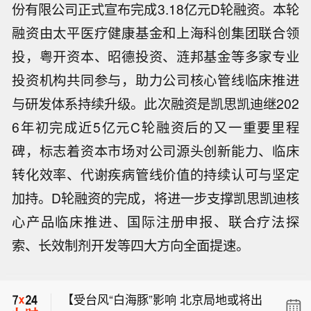
份有限公司正式宣布完成3.18亿元D轮融资。本轮
融资由太平医疗健康基金和上海科创集团联合领
投，粤开资本、昭德投资、涟邦基金等多家专业
投资机构共同参与，助力公司核心管线临床推进
与研发体系持续升级。此次融资是凯思凯迪继202
6年初完成近5亿元C轮融资后的又一重要里程
碑，标志着资本市场对公司源头创新能力、临床
转化效率、代谢疾病管线价值的持续认可与坚定
加持。D轮融资的完成，将进一步支撑凯思凯迪核
心产品临床推进、国际注册申报、联合疗法探
【中央气象台：预计台风“琵鹭”对我国
索、长效制剂开发等四大方向全面提速。
无影响】据中央气象台消息，今年第16
【安徽多地启动红色山洪灾害气象预
号台风“琵鹭”（热带风暴级；英文名
警】记者9日从安徽省水利厅了解到，
称：PEILOU名字来源：中国澳门名称
【受台风“白海豚”影响 北京局地或将出
当前安徽多地启动红色山洪灾害气象预
意义：一种澳门常见的候鸟）已于8月9