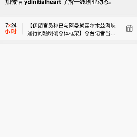
加微信
ydinitialheart
了解一线创业动态。
美国商品期货交易委员会：干预行动
后，对冲基金日元空头押注减半。
【伊朗官员称已与阿曼就霍尔木兹海峡
通行问题明确总体框架】总台记者当地
美国商品期货交易委员会（CFTC）：截
时间7日获悉，伊朗议会国家安全与外
至8月4日当周，投机者将芝加哥期货交
交政策委员会发言人哈桑·卡什卡维表
美国商品期货交易委员会：干预行动
易所（CBOT）美国国债期货净空头头
示，伊朗与阿曼已明确霍尔木兹海峡航
后，对冲基金日元空头押注减半。
寸减少41,225份合约，至176,272份合
运相关的谅解备忘录的总体框架，最终
【伊朗官员称已与阿曼就霍尔木兹海峡
约。将CBOT美国2年期国债期货净空头
文本及具体细节将于近期对外公布。8
通行问题明确总体框架】总台记者当地
头寸减少120,346份合约，至1,004,228
月6日，伊朗方面公开拟议的霍尔木兹
时间7日获悉，伊朗议会国家安全与外
份合约。将CBOT美国5年期国债期货净
海峡战略管理方案初步文本细节，内容
交政策委员会发言人哈桑·卡什卡维表
空头头寸增加179,319份合约，至1,32
包括禁止敌对方面通过海峡等，违反规
示，伊朗与阿曼已明确霍尔木兹海峡航
5,719份合约。将CBOT美国2年期国债
定者将被处以最高达货物价值20%的罚
运相关的谅解备忘录的总体框架，最终
期货净空头头寸减少120,346份合约，
款。伊朗近期多次强调，霍尔木兹海峡
文本及具体细节将于近期对外公布。8
至1,004,228份合约。将CBOT美国超长
相关安排应仅由伊朗和阿曼协商决定，
月6日，伊朗方面公开拟议的霍尔木兹
期国债期货净空头头寸减少5,723份合
绝不接受任何外部势力介入。而美国总
海峡战略管理方案初步文本细节，内容
约，至314,985份合约。
统特朗普6日表示，美方正参与有关霍