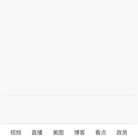
包括禁止敌对方面通过海峡等，违反规
尔木兹海峡的谈判。（央视新闻）
定者将被处以最高达货物价值20%的罚
款。伊朗近期多次强调，霍尔木兹海峡
相关安排应仅由伊朗和阿曼协商决定，
绝不接受任何外部势力介入。而美国总
统特朗普6日表示，美方正参与有关霍
尔木兹海峡的谈判。（央视新闻）
视频
直播
美图
博客
看点
政务