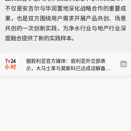
不仅是安吉尔与华润置地深化战略合作的重要成
果，也是双方围绕用户需求开展产品共创、场景
共创的一次创新实践，为净水行业与地产行业深
度融合提供了新的实践样本。
也门官方媒体：荷台达省省长的住所遭
到胡塞武装使用弹道导弹袭击 ，省长本
据叙利亚官方媒体：叙利亚外交部表
人安然无恙。
示，大马士革与莫斯科已达成谅解备忘
【瑞典新研究：RNA预处理可助提升胰
录，解决塔尔图斯和赫梅米姆的俄罗斯
岛移植效率】瑞典卡罗琳医学院的研究
基地未来问题。关于俄罗斯基地的协议
也门官方媒体：荷台达省省长的住所遭
人员最新开发出一种靶向核糖核酸（RN
经过18个月的密集谈判达成。
到胡塞武装使用弹道导弹袭击 ，省长本
A）技术，可在胰岛移植前对胰岛细胞
据叙利亚官方媒体：叙利亚外交部表
人安然无恙。
进行短暂预处理，使其移植后能更快地
示，大马士革与莫斯科已达成谅解备忘
重建血液供应，并有望减少移植所需的
录，解决塔尔图斯和赫梅米姆的俄罗斯
供体胰岛数量。对糖尿病小鼠进行的实
基地未来问题。关于俄罗斯基地的协议
验证实，与移植未经处理胰岛的小鼠相