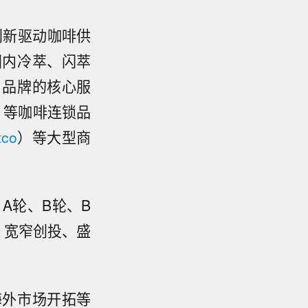
创新驱动咖啡供
国内冷萃、闪萃
名品牌的核心服
a）等咖啡连锁品
tco
）等大型商
A轮、B轮、B
、宽窄创投、盛
海外市场开拓等