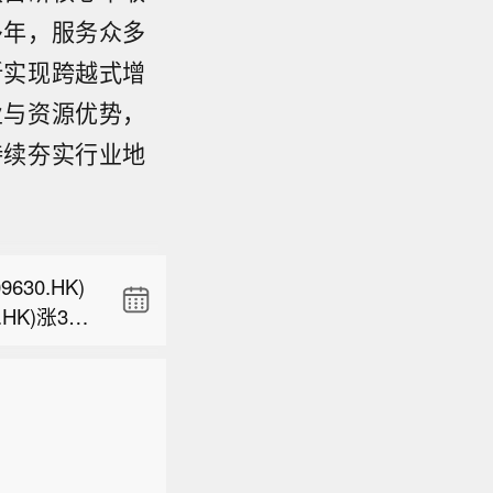
多年，服务众多
新实现跨越式增
业与资源优势，
30.HK)
HK)涨3.2
持续夯实行业地
签约企业
展价格合规
30.HK)
《倡议
HK)涨3.2
括四家上
洲硅业
海丽豪清
承诺：所
标准《光
价销售的