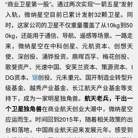
“商业卫星第一股”。
通过两次实现“一箭五星”发射
入轨，微纳星空目前已累计发射32颗卫星。同
时，这家公司的卫星不仅重量覆盖了从10kg到50
0kg，还能用于通信、导航、遥感等场景。
一路走
来，微纳星空在中科创星、元航资本、创想天
使、深创投、涌铧投资、鼎晖百孚、梅花创投、
歌斐资产、光速中国、安芙兰资本、策源资本、I
DG资本、
锡
创投、元禾重元、国开制造业转型升
级基金、越秀产业基金、长江航天产业基金等支
持下，成为一家明星独角兽。
航天老兵，干出一
个卫星独角兽
在商业航天创业大潮中，微纳星空
应运而生。
时间回到2015年，随着相关政策的出
台和落地，中国商业航天迎来发展元年。感受到