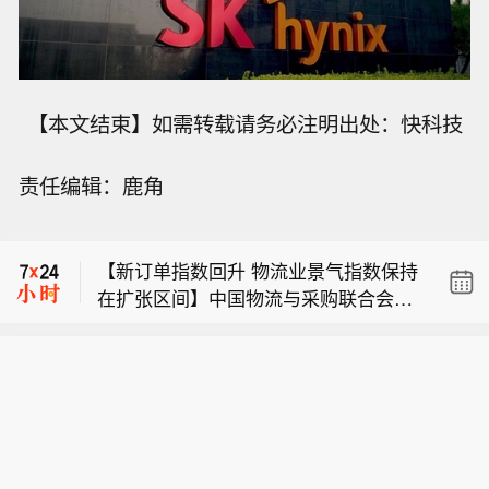
【本文结束】如需转载请务必注明出处：快科技
责任编辑：鹿角
【受台风“白海豚”影响 上海轮渡全线停
航】8月8日，记者从上海轮渡获悉，因
【新订单指数回升 物流业景气指数保持
受今年第13号台风“白海豚”影响，截至1
在扩张区间】中国物流与采购联合会日
3时58分，上海轮渡已全线停航。（央
【台风“白海豚”外围环流风雨已至 上海
前发布数据显示，7月份，中国物流业
视新闻）
浙江局地将有特大暴雨】今天13时，台
景气指数为50.4%，环比回落0.2个百分
【受台风“白海豚”影响 上海轮渡全线停
风“白海豚”中心位于距离浙江省温州市
点，但总体仍保持在扩张区间。物流业
航】8月8日，记者从上海轮渡获悉，因
东偏南方向约465公里的洋面上，中心
务总量指数小幅波动，部分行业扩张，
【新订单指数回升 物流业景气指数保持
受今年第13号台风“白海豚”影响，截至1
附近最大风力14级，45米/秒。虽然离
重点领域快速发展。中国物流信息中心
在扩张区间】中国物流与采购联合会日
3时58分，上海轮渡已全线停航。（央
浙江还有一定距离，但“白海豚”外围云
副总经济师胡焓介绍，物流业务总量指
前发布数据显示，7月份，中国物流业
视新闻）
系今天上午已经在江苏南部、安徽东南
数连续3个月处于扩张区间，分领域来