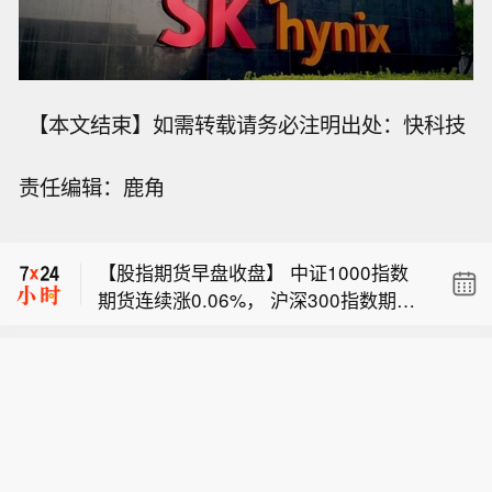
【本文结束】如需转载请务必注明出处：快科技
【国债期货早盘收盘】 30年期主力合约
责任编辑：鹿角
跌0.13%， 10年期主力合约跌0.04%，
【午评：创业板指冲高回落跌0.67%，
5年期主力合约跌0.01%， 2年期主力合
贵金属、煤炭开采加工板块涨幅居前】
约基本持平。
【股指期货早盘收盘】 中证1000指数
三大指数早盘涨跌不一，截至午盘，上
期货连续涨0.06%， 沪深300指数期货
证指数涨0.01%，深证成指跌0.52%，
【国债期货早盘收盘】 30年期主力合约
连续跌0.45%， 中证500指数期货连续
创业板指跌0.67%，北证50跌0.38%，
跌0.13%， 10年期主力合约跌0.04%，
跌0.36%， 上证50指数期货连续跌0.3
科创50指数跌0.16%。全市场成交额17
【午评：创业板指冲高回落跌0.67%，
5年期主力合约跌0.01%， 2年期主力合
8%。
651亿元，较上日放量626亿元，全市场
贵金属、煤炭开采加工板块涨幅居前】
约基本持平。
超3700只个股下跌。板块题材上，电子
三大指数早盘涨跌不一，截至午盘，上
化学品、贵金属、煤炭开采加工、元
证指数涨0.01%，深证成指跌0.52%，
件、通信设备板块涨幅居前；教育、汽
创业板指跌0.67%，北证50跌0.38%，