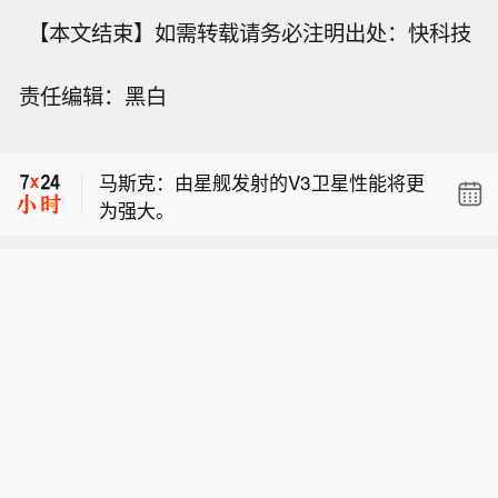
【本文结束】如需转载请务必注明出处：快科技
市场消息： 胡塞武装近期在也门中部和
责任编辑：黑白
东部发起袭击后，也门军方对胡塞武装
马斯克：这意味着带宽将超过星链V2系
实施报复打击。
统的100倍。
马斯克：由星舰发射的V3卫星性能将更
为强大。
市场消息： 胡塞武装近期在也门中部和
东部发起袭击后，也门军方对胡塞武装
马斯克：这意味着带宽将超过星链V2系
实施报复打击。
统的100倍。