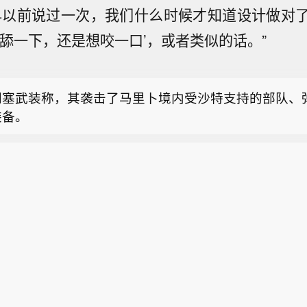
早以前说过一次，我们什么时候才知道设计做对
息：法律人工智能初创企业 Harvey 正在洽谈融资，
想舔一下，还是想咬一口’，或者类似的话。”
美元，含本轮投资在内估值达 155 亿美元。
储理事库克的律师：不存在罢免库克理事的正当理由。
的借口提出挑战，并维护库克在美联储的职位和职责。
胡塞武装称，其袭击了马里卜境内受沙特支持的部队、
装备。
息：法律人工智能初创企业 Harvey 正在洽谈融资，
美元，含本轮投资在内估值达 155 亿美元。
储理事库克的律师：不存在罢免库克理事的正当理由。
的借口提出挑战，并维护库克在美联储的职位和职责。