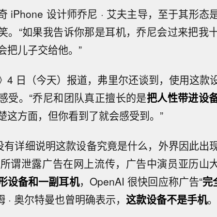
 iPhone 设计师乔尼 · 艾夫主导，至于其形
笑。“如果我告诉你那是耳机，乔尼会过来把我
会把儿子交给他。”
》4 日（今天）报道，弗里尔还谈到，使用这款
感受。“乔尼和团队真正擅长的是
把人性带进设
楚这方面，但你看到了就会感受到。”
 一直没有详细说明这款设备究竟是什么，外界因此出
一段所谓泄露广告在网上流传，广告中演员亚历山大 
形设备和一副耳机
，OpenAI 很快回应称广告“
完
 萨姆 · 奥尔特曼也曾明确表示，
这款设备不是手机