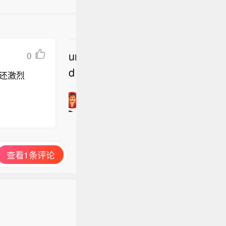
undefine
0
立
d
还激烈
即
加
入
讨
论
查看1条评论