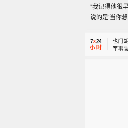
“我记得他很
市场消
说的是‘当你
5 亿
美联
最新
也门
军事
市场消
5 亿
美联
最新