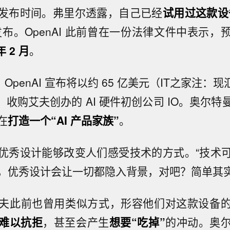
发布时间。弗里尔透露，自己已经
试用过这款设
发布。OpenAI 此前曾在一份法律文件中表示，
年 2 月
。
 月，OpenAI 宣布将以约 65 亿美元（IT之家注：现汇
）收购艾夫创办的 AI 硬件初创公司 IO。奥尔
在
打造一个“AI 产品家族”
。
优秀设计能够改变人们感受技术的方式。“技术
，优秀设计会让一切都隐入背景，对吧？简单其实
夫此前也曾用类似方式，形容他们对这款设备
难以抗拒
，甚至会产生
想要“吃掉”
的冲动。奥