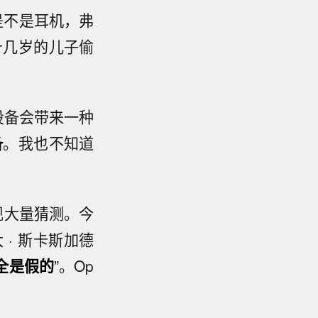
态是不是耳机，弗
十几岁的儿子偷
设备会带来一种
备
。我也不知道
现大量猜测。今
· 斯卡斯加德
全是假的
”。Op
。