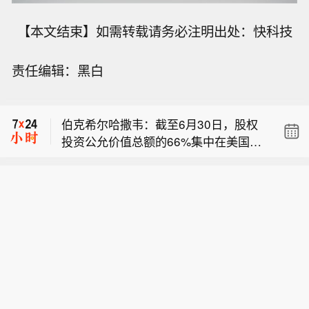
【本文结束】如需转载请务必注明出处：快科技
伯克希尔哈撒韦(BRK.A.N)2025年全年
责任编辑：黑白
末持有的固定收益证券投资公允价值达
【水利部将针对浙江省的洪水防御应急
170.34亿美元，其中，对美债、外国债
响应提升至Ⅲ级】8月8日18时，水利部
券、企业债券的投资公允价值分别为30.
伯克希尔哈撒韦：截至6月30日，股权
和中国气象局联合对浙江省23个连片县
02亿美元，126.68亿美元，13.64亿美
投资公允价值总额的66%集中在美国运
（市、区）发布红色山洪灾害气象预
元。
伯克希尔哈撒韦(BRK.A.N)2025年全年
通、苹果、美国银行、Alphabet及可口
警，根据《水利部水旱灾害防御应急响
末持有的固定收益证券投资公允价值达
可乐这五家公司。
应工作规程》，水利部于8月8日20时将
【水利部将针对浙江省的洪水防御应急
170.34亿美元，其中，对美债、外国债
针对浙江省洪水防御Ⅳ级应急响应提升
响应提升至Ⅲ级】8月8日18时，水利部
券、企业债券的投资公允价值分别为30.
至Ⅲ级，督促指导地方水利部门密切监
和中国气象局联合对浙江省23个连片县
02亿美元，126.68亿美元，13.64亿美
视雨情水情发展变化，强化监测预报预
（市、区）发布红色山洪灾害气象预
元。
警，滚动会商分析研判，夯实人员转移
警，根据《水利部水旱灾害防御应急响
避险“谁组织、转移谁、何时转、转何
应工作规程》，水利部于8月8日20时将
处、不擅返”五个关键环节责任和措施，
针对浙江省洪水防御Ⅳ级应急响应提升
聚焦涉水旅游景区、养老机构、休闲度