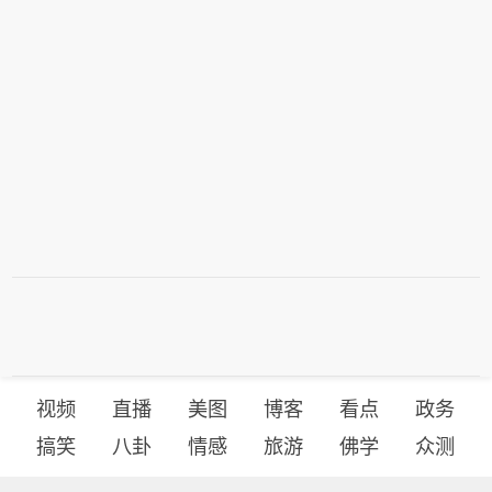
的发展。(新华社)
业受到的影响尤为明显。 世界自然基金
意义的增长市场之一。此次合作将为旅
外，其他主要城市预计7日仍将处于红
会5日发布的一份报告显示，今年夏季
客带来更加个性化、无缝衔接的预订体
色预警状态。 安莎社的报道说，意大利
以来，意大利野火的过火面积已达约7
验。” 中国航信董事长江波表示，期待
正处于今年夏季以来的第四轮大范围热
万公顷。(新华社)
双方深化合作，协同共建数字生态系
浪。持续高温已造成多人死亡。高温叠
统，共同推动航空新零售与新分销模式
加干旱和野火对经济活动造成冲击，农
的发展。(新华社)
业受到的影响尤为明显。 世界自然基金
会5日发布的一份报告显示，今年夏季
以来，意大利野火的过火面积已达约7
万公顷。(新华社)
视频
直播
美图
博客
看点
政务
搞笑
八卦
情感
旅游
佛学
众测