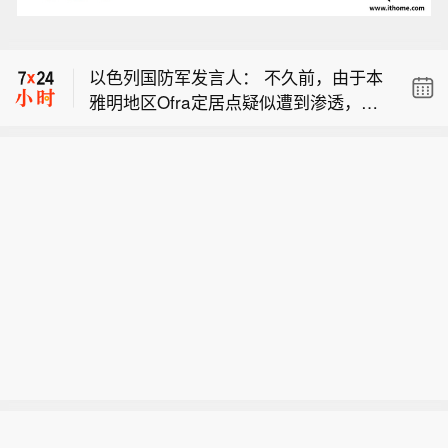
【韩国足协就世界杯失利及系列争议发
布致歉信】韩国足协8日在官网发布
以色列国防军发言人： 不久前，由于本
《致足球迷和足球界同仁的一封信》，
雅明地区Ofra定居点疑似遭到渗透，国
就2026年美加墨世界杯成绩不佳后围绕
【俄罗斯国防部：俄武装力量夜间对基
防军应用程序上触发了警报。
协会接连产生的争议致歉，并承诺全面
辅的军工企业和燃油库发动打击】俄罗
推进组织改革，重建社会信任。（新华
【韩国足协就世界杯失利及系列争议发
斯国防部通报称，俄武装力量夜间对基
社）
布致歉信】韩国足协8日在官网发布
辅的一处军工企业和燃油仓库发动了集
以色列国防军发言人： 不久前，由于本
《致足球迷和足球界同仁的一封信》，
群打击。
雅明地区Ofra定居点疑似遭到渗透，国
就2026年美加墨世界杯成绩不佳后围绕
防军应用程序上触发了警报。
协会接连产生的争议致歉，并承诺全面
推进组织改革，重建社会信任。（新华
社）