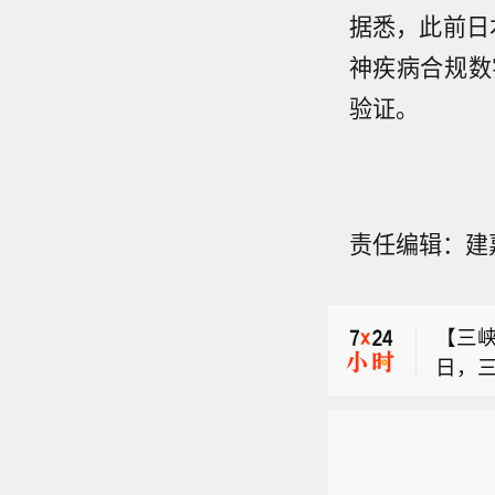
据悉，此前日本
神疾病合规数
验证。
【工信
责任编辑：建
运营
摩根士
行业安
著。
【三
强国
日，
和从
【工信
委员
速发
运营
和高
摩根士
行业安
著。