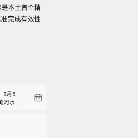
 D是本土首个精
标准完成有效性
有较强国际
爆炸物品
治理成效显
5家具有较
8月5
，企业效益
黄河水利
色工厂快
有较强国际
生态保护
爆炸物品
治理成效显
5家具有较