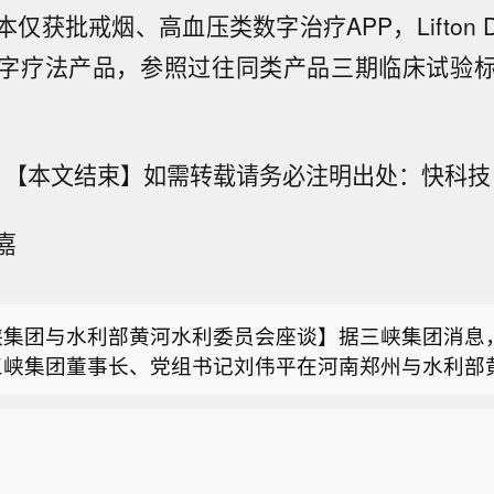
仅获批戒烟、高血压类数字治疗APP，Lifton
字疗法产品，参照过往同类产品三期临床试验
【本文结束】如需转载请务必注明出处：快科技
部：到2030年企业重组整合有序推进 形成3~5家具
嘉
能力的大型民爆企业集团】工业和信息化部印发《民用
丹利将迪士尼目标股价从123美元上调至125美元。
全发展“十五五”规划》。其中指出，到2030年，行业
企业重组整合有序推进，产业集中度持续提高，形成3~
峡集团与水利部黄河水利委员会座谈】据三峡集团消息，
际运营能力的大型民爆企业集团。有效防范行业“内卷”
三峡集团董事长、党组书记刘伟平在河南郑州与水利部
业人员收入水平稳中有进。绿色制造技术持续升级，绿
部：到2030年企业重组整合有序推进 形成3~5家具
会党组书记、主任陈东明座谈，双方围绕服务黄河流域
展。国际合作日益深化，企业海外服务能力显著提升。
能力的大型民爆企业集团】工业和信息化部印发《民用
质量发展，进一步加强务实合作进行深入交流。
丹利将迪士尼目标股价从123美元上调至125美元。
全发展“十五五”规划》。其中指出，到2030年，行业
企业重组整合有序推进，产业集中度持续提高，形成3~