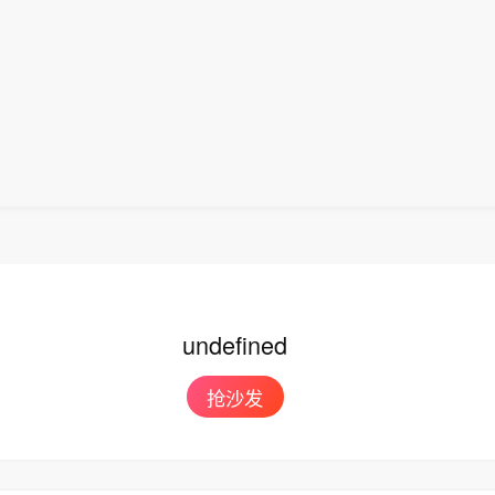
际运营能力的大型民爆企业集团。有效防范行业“内卷”
业人员收入水平稳中有进。绿色制造技术持续升级，绿
展。国际合作日益深化，企业海外服务能力显著提升。
undefined
抢沙发