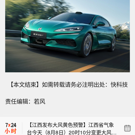
【本文结束】如需转载请务必注明出处：快科技
阿曼称有关霍尔木兹海峡安排的持续谈
责任编辑：若风
判是"积极且建设性的"。
【伊朗：与阿曼“接近”达成协议但并不
意味重开海峡】据伊朗法尔斯通讯社8
【江西发布大风黄色预警】江西省气象
日报道，伊朗外长阿拉格齐当天表示，
台今天（8月8日）20时10分变更大风黄
伊朗与阿曼“接近”达成协议，但并不意