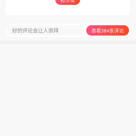
同阿曼之间的谈判无关，而是取决于美
国是否完全接受伊朗的条件，并停止干
涉地区谈判。“一旦美国接受伊朗的条
件，海峡必将重新开放。”（新华社）
好的评论会让人崇拜
查看384条评论