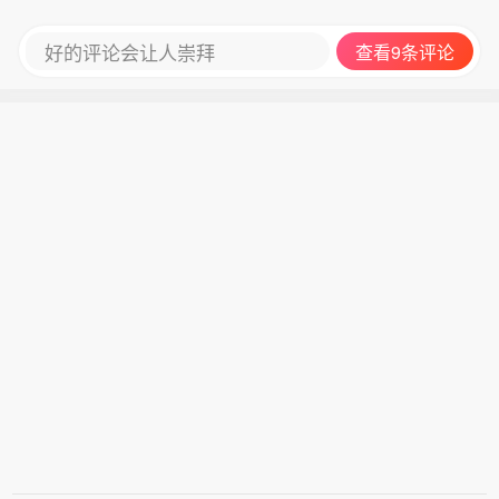
营商可同时建设多个发电类虚拟电厂
定。《办法》提出，虚拟电厂运营商在
（聚合单元）、负荷类虚拟电厂（聚合
满足福建电力市场注册相关规定及相应
好的评论会让人崇拜
查看9条评论
单元）。《办法》明确，虚拟电厂建设
市场的准入要求后，可作为独立经营主
运营流程包括资质审核、系统接入调
体参与电力中长期、现货、辅助服务等
试、能力测试、档案管理、运行监测等
市场。虚拟电厂运营商应持续强化聚合
环节，并对各环节执行标准作出清晰界
资源调节能力建设，重点提升分布式电
定。《办法》提出，虚拟电厂运营商在
源、储能的精准调控水平，强化可调节
满足福建电力市场注册相关规定及相应
负荷等资源的快速、实时响应能力。
市场的准入要求后，可作为独立经营主
体参与电力中长期、现货、辅助服务等
市场。虚拟电厂运营商应持续强化聚合
资源调节能力建设，重点提升分布式电
源、储能的精准调控水平，强化可调节
负荷等资源的快速、实时响应能力。