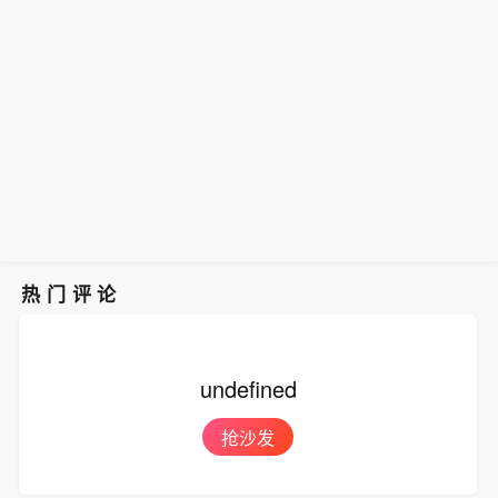
【福建：虚拟电厂运营商应持续强化聚
宏源发布研报称，人形机器人进入具身
导省内虚拟电厂建设运营、市场交易、
合资源调节能力建设，重点提升分布式
智能驱动的新阶段。本体零部件是硬件
系统接入、安全管控等全流程工作。
上交所：财通福鑫定开混合、全球芯片L
电源、储能的精准调控水平】近日，福
基础，量产落地带动减速器、伺服、传
《办法》从建设及接入管理、能力测试
OF临时停牌。
建省发改委会同福建能源监管办印发
感器需求释放；具身大模型作为机器人
管理、交易及结算管理、运行与安全管
《福建省虚拟电厂建设运行管理办法
智能核心，算法与仿真平台构筑软件壁
理以及组织保障等方面作出规定。根据
（试行）》（以下简称《办法》），指
垒；训练数据是模型迭代核心约束，真
参与市场交易要求，《办法》将虚拟电
导省内虚拟电厂建设运营、市场交易、
实示教采集＋第一视角采集+仿真合成
厂划分为发电类与负荷类两大类别。其
系统接入、安全管控等全流程工作。
数据等多路线并行，数据供给端稀缺性
中，发电类虚拟电厂主要聚合全额上网
《办法》从建设及接入管理、能力测试
持续提升。中长期建议沿三条主线布
及自发自用余电上网的分布式电源和分
管理、交易及结算管理、运行与安全管
局：①人形机器人核心零部件厂商；②
布式储能等资源；负荷类虚拟电厂主要
理以及组织保障等方面作出规定。根据
具身模型和本体厂商；③机器人数据采
聚合可调节负荷（含用户计量关口内合
热门评论
参与市场交易要求，《办法》将虚拟电
集硬件与数据服务相关标的。
规分布式电源、储能）等资源。同一运
厂划分为发电类与负荷类两大类别。其
营商可同时建设多个发电类虚拟电厂
中，发电类虚拟电厂主要聚合全额上网
（聚合单元）、负荷类虚拟电厂（聚合
undefined
及自发自用余电上网的分布式电源和分
单元）。《办法》明确，虚拟电厂建设
布式储能等资源；负荷类虚拟电厂主要
运营流程包括资质审核、系统接入调
抢沙发
聚合可调节负荷（含用户计量关口内合
试、能力测试、档案管理、运行监测等
规分布式电源、储能）等资源。同一运
环节，并对各环节执行标准作出清晰界