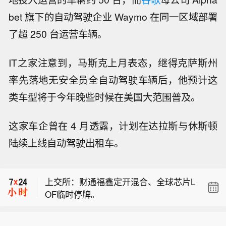
bet 旗下的自动驾驶企业 Waymo 在同一区域部署
了超 250 台运营车辆。
IT之家注意到，马斯克上月表态，继得克萨斯州
率先落地无安全员全自动驾驶车辆后，他预计这
类车型将于今年晚些时候在美国大范围普及。
这家车企曾在 4 月透露，计划在达拉斯与休斯顿
陆续上线自动驾驶出租车。
【福建：虚拟电厂运营商应持续强化聚
合资源调节能力建设，重点提升分布式
上交所：财通福鑫定开混合、全球芯片L
电源、储能的精准调控水平】近日，福
OF临时停牌。
建省发改委会同福建能源监管办印发
【申万宏源：人形机器人进入具身智能
《福建省虚拟电厂建设运行管理办法
驱动 中长期建议沿三条主线布局】申万
（试行）》（以下简称《办法》），指