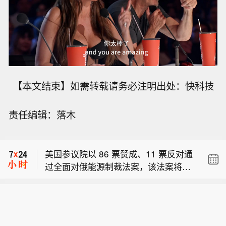
美国参议院以 86 票赞成、11 票反对通
【本文结束】如需转载请务必注明出处：快科技
过全面对俄能源制裁法案，该法案将递
据俄罗斯国防部通报：过去一日内，俄
交众议院审议。
责任编辑：落木
防空系统在俄联邦多个地区、黑海以及
监测数据：地震过后，委内瑞拉拉瓜伊
亚速海上空击落 75 架乌克兰无人机。
拉港船舶装卸作业量出现回升。
美国参议院以 86 票赞成、11 票反对通
过全面对俄能源制裁法案，该法案将递
据俄罗斯国防部通报：过去一日内，俄
交众议院审议。
防空系统在俄联邦多个地区、黑海以及
亚速海上空击落 75 架乌克兰无人机。