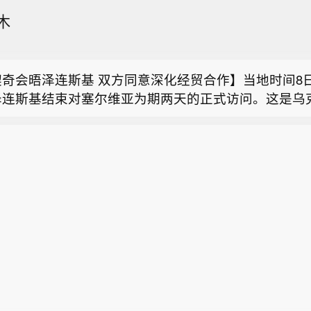
其外交部长：红海航运安全关乎我国利益，因此土耳其
木
阿拉伯牵头的国际联盟。
其外交部长：埃及或可在特定技术问题得到解决后加入
契奇会晤泽连斯基 双方同意深化经贸合作】当地时间8
泽连斯基结束对塞尔维亚为期两天的正式访问。这是乌
其外交部长：红海航运安全关乎我国利益，因此土耳其
时隔8年再次访问塞尔维亚。期间，两国元首举行会晤
阿拉伯牵头的国际联盟。
经贸合作，并扩大基础设施和人道主义援助领域合作。
其外交部长：埃及或可在特定技术问题得到解决后加入