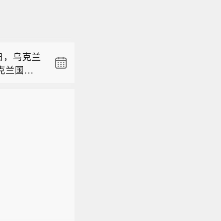
必须参与
该防务协
日，乌克兰
克兰国家
必须参与
，双方同意
（新华
该防务协