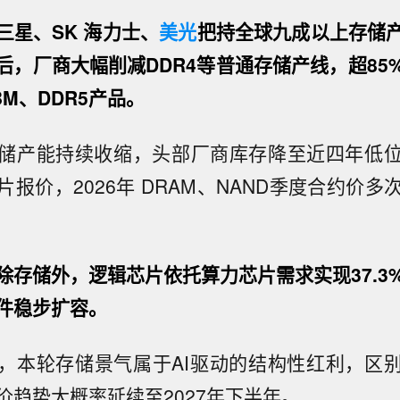
三星、SK 海力士、
美光
把持全球九成以上存储
后，厂商大幅削减DDR4等普通存储产线，超85
M、DDR5产品。
储产能持续收缩，头部厂商库存降至近四年低
报价，2026年 DRAM、NAND季度合约价多
除存储外，逻辑芯片依托算力芯片需求实现37.3
件稳步扩容。
，本轮存储景气属于AI驱动的结构性红利，区
价趋势大概率延续至2027年下半年。