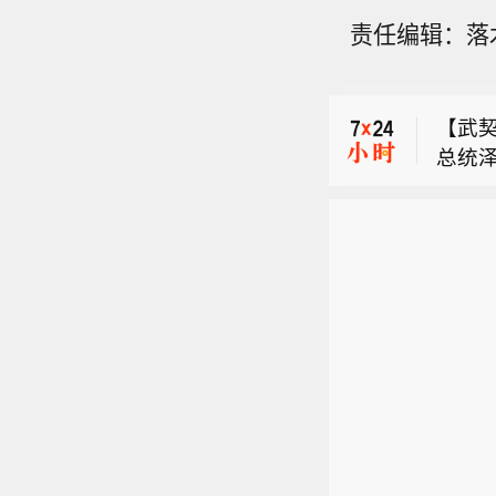
土耳
责任编辑：落
沙特
土耳
议。
【武
总统
土耳
元首
沙特
深化
土耳
社）
议。