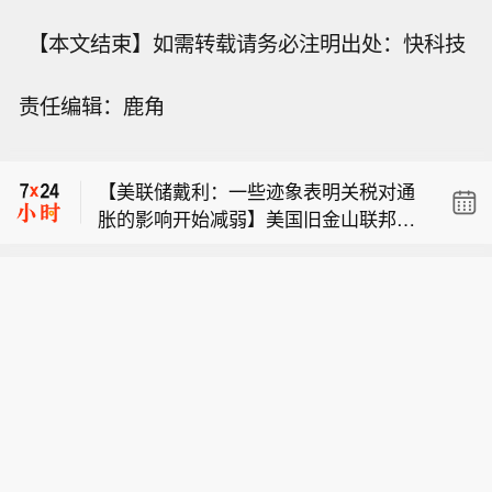
【本文结束】如需转载请务必注明出处：快科技
【上市乳企上半年整体经营改善】同花
责任编辑：鹿角
顺iFind数据显示，截至8月5日，A股及
美联储戴利：科技投资正在推高通胀。
H股市场共有8家上市乳企披露2026年
上半年业绩预告，1家发布业绩快报。
【美联储戴利：一些迹象表明关税对通
综合来看，上半年，在国内乳业整体经
胀的影响开始减弱】美国旧金山联邦储
营压力持续的背景下，上游原奶企业在
【上市乳企上半年整体经营改善】同花
备银行行长戴利在东京的活动上讲话表
经历深度调整后率先迎来盈利拐点，下
顺iFind数据显示，截至8月5日，A股及
示，关税对通胀产生了明确影响。目前
游加工端则在存量竞争中加速分化。
美联储戴利：科技投资正在推高通胀。
H股市场共有8家上市乳企披露2026年
有部分证据显示，关税对通胀的影响已
上半年业绩预告，1家发布业绩快报。
开始消退。若中东战争结束，应会有助
综合来看，上半年，在国内乳业整体经
于通胀下行。
营压力持续的背景下，上游原奶企业在
经历深度调整后率先迎来盈利拐点，下
游加工端则在存量竞争中加速分化。