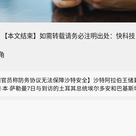
【本文结束】如需转载请务必注明出处：快科技
比亚新任总统：下令使用除草剂铲除古柯作物。
角
亚新任总统：与犯罪分子对话的选择已 “穷尽”。
朗官员称防务协议无法保障沙特安全】沙特阿拉伯王储
·本·萨勒曼7日与到访的土耳其总统埃尔多安和巴基斯
比亚新任总统：下令使用除草剂铲除古柯作物。
在沙特麦加签署《麦加共同防务协议》。对于三国签署
务协议》，伊朗伊斯兰议会国家安全与外交政策委员会
亚新任总统：与犯罪分子对话的选择已 “穷尽”。
社交媒体平台上表示，沙特应当明白，与土耳其和巴基
纸协议不会给他们带来安全，正如几十年来单方面依赖
效一样。只有改变政策，才能不把安全寄托在别人身上