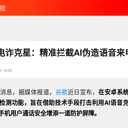
技
电诈克星：精准拦截AI伪造语音来
3
18:26
日消息，据媒体报道，
谷歌
近日宣布，
在安卓系
检测功能，旨在借助技术手段打击利用AI语音
手机用户通话安全增添一道防护屏障。