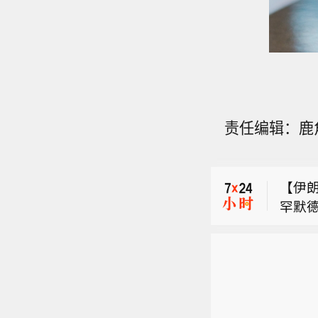
哥伦
责任编辑：鹿
哥伦比
【伊
罕默德
哥伦
巴兹
同防
哥伦比
伊在
的一
能奏