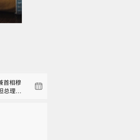
兼首相穆
坦总理夏
《麦加共
成员雷扎
斯坦签署
美国也未
。根据沙