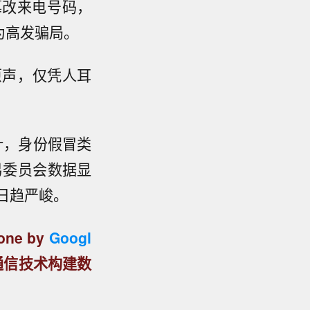
篡改来电号码，
为高发骗局。
原声，仅凭人耳
计，身份假冒类
易委员会数据显
势日趋严峻。
e by
Googl
通信技术构建数