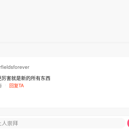
土耳其与巴基斯坦三方当天发表的联合声明，该协议旨
侵略行为的共同威慑，并规定：对三国中任何一国的武
为对三国全体的攻击。协议还将推动三国加强各领域防
示，这一举措建立在沙特和巴基斯坦2025年9月签署
协议》的基础上。后者具有军事同盟性质。签署《共同
》后，沙特和巴基斯坦寻求将土耳其纳入集体安全框架
沙特国防部证实，巴方一支空军部队已经进驻沙特空军
以色列今年2月底对伊朗发起大规模军事行动，伊朗对
中东地区的军事基地等目标发起反击，波及沙特等海湾
fieldsforever
士指出，这场战事让那些在防卫安全上依赖美国的中东
更厉害就是新的所有东西
供“保护伞”的意愿和能力产生怀疑。伊朗战事影响外溢
海
回复TA
土耳其、沙特、巴基斯坦等国认识到，国家安全不能靠
靠自身。这是伊朗战事给中东格局带来的变化之一。这
寻求组成军事合作网络，在美国“保护伞”靠不住的情况
区提供集体安全保障。（央视新闻）
让人崇拜