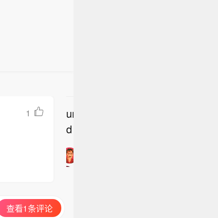
在加强对
装攻击将
务合作。
《共同战略
战略防御
。今年4
基地。美
以色列和美
国家。分
undefine
1
国家对美
立
d
背景下，埃
即
美国，还
加
些地区国
入
下，为自身
讨
论
查看1条评论