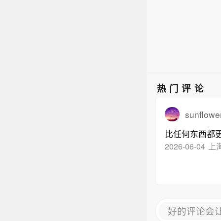
特、
任何
被视
详情显
防御
协议
月，
热门评论
国和
国在
sunflower
析人
比任何东西都
国提
2026-06-04
上
及、
得依
家正
和地
好的评论会