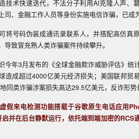
造技术快速迭代，不法分子利用AI克隆人声、
上司、金融工作人员等身份实施电信诈骗，已成
可将号码伪装成通讯录联系人，并搭配高仿真
，导致冒充熟人类诈骗案件持续攀升。
织今年3月发布的《全球金融欺诈威胁评估》统
球造成超过4000亿美元经济损失；美国联邦贸
当地同类诈骗涉案损失高达29.5亿美元，反诈形
虚假来电检测功能搭载于谷歌原生电话应用Phon
开启并在后台静默运行，依托端到端加密的RCS