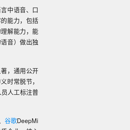
语言中语音、口
容的能力，包括
的理解能力，能
的语音）做出独
显著，通用公开
申义时常脱节，
人员人工标注普
、
谷歌
DeepMi