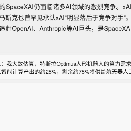
SpaceXAI仍面临诸多AI领域的激烈竞争。x
马斯克也曾罕见承认xAI“明显落后于竞争对手”
OpenAI、Anthropic等AI巨头，是Space
大总理卡尼：正与美国商谈全面贸易协定，无意签署针
。
尔能源首席商务官阿纳托尔·费金表示，欧洲处境艰难，
容量提升至70%将十分困难。
：我大致估算，特斯拉Optimus人形机器人的算力需求将
工智能计算产出的约25%，剩余约75%将供给航天器人
大总理卡尼：正与美国商谈全面贸易协定，无意签署针
。
尔能源首席商务官阿纳托尔·费金表示，欧洲处境艰难，
容量提升至70%将十分困难。