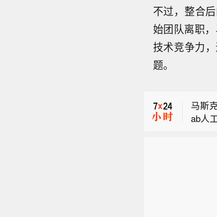
不过，整合后的
始团队离职，
技术竞争力，追赶
加拿
题。
协定
切尼
储气库
马斯克
ab人
加拿
目。
协定
切尼
储气库