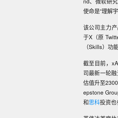
nd、微软研
使命是“理解宇
该公司主力产品
于X（原 Tw
（Skills
截至目前，xA
司最新一轮融
估值升至2300
epstone
和
思科
投资也