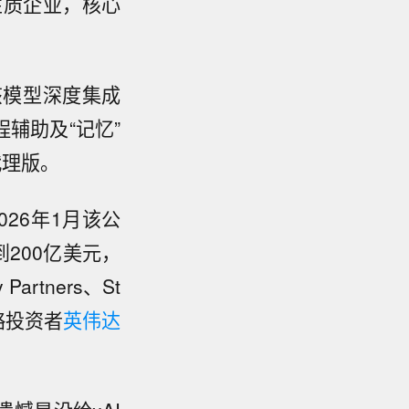
性质企业，核心
。该模型深度集成
程辅助及“记忆”
代理版。
026年1月该公
200亿美元，
rtners、St
略投资者
英伟达