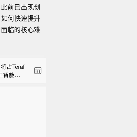
AI此前已出现创
。如何快速提升
XAI面临的核心难
对性贸易
冬季前将
占Teraf
工智能项
对性贸易
冬季前将