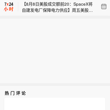
【8月8日美股成交额前20：SpaceX将
类、A类、I类股份发行申请，发行规模
自建发电厂保障电力供应】周五美股成
未披露。
特朗普称：美国联邦检察官珍妮娜·皮罗
交额第1名SpaceX收高15.83%，成交3
应重新考虑她仓促作出的决定。
00.16亿美元。据报道，SpaceX计划建
摩根大通不动产专属基金：美国证券交
设自己的发电设施，为其与特斯拉在美
易委员会文件显示，该基金已提交S
国得州共同开发的大型半导体制造工厂
类、A类、I类股份发行申请，发行规模
提供电力支持。本周早些时候，Space
未披露。
X负责能源和数据中心开发业务的Riley
Trettel在得州格莱姆斯县（Grimes Cou
nty）的一场公开会议上表示：“我们将
自行供电。我们会建设燃气发电厂，同
时也会建设规模非常庞大的电池阵列，
用于储存能源。我们几乎会立即启动这
个项目。我们需要开始进行土建工作，
需要着手建设基础设施和地基，我们会
热门评论
马上推进。”这一表态为马斯克旗下两大
公司正在推进的新工厂计划提供了更多
细节，该项目名为“Terafab”。