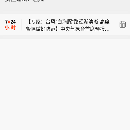
的摩卡港。
【俄驻日大使称日本谋核将遭反制】据
俄新社今天（8月9日）报道，俄罗斯驻
【专家：台风“白海豚”路径渐清晰 高度
日本大使尼古拉·诺兹德廖夫表示，日本
警惕做好防范】中央气象台首席预报员
推翻“无核三原则”将引发地区其他国家
也门政府：胡塞武装袭击政府军控制下
董林介绍，随着“白海豚”逐渐靠近我
的反应，并招致这些国家的反制。诺兹
的摩卡港。
国，影响台风移动的主要天气系统及其
德廖夫说，日本推翻“无核三原则”将直
【俄驻日大使称日本谋核将遭反制】据
相互作用更加明确，台风登陆位置的锁
接违背其作为无核国家加入的《不扩散
俄新社今天（8月9日）报道，俄罗斯驻
定逐步收窄，登陆后的路径逐渐清晰。
核武器条约》所规定的国际义务，将导
日本大使尼古拉·诺兹德廖夫表示，日本
中央气象台首席预报员王海平表示，除
致亚太地区安全局势严重恶化，必然招
推翻“无核三原则”将引发地区其他国家
了登陆时的风力强度之外，台风登陆位
致地区其他国家的反制措施。日本首相
的反应，并招致这些国家的反制。诺兹
置、移动速度、降雨落区，以及登陆后
高市早苗上台以来，其政府在核武装问
德廖夫说，日本推翻“无核三原则”将直
与其他天气系统的相互作用，都会影响
题上不断试探，谋求修改“无核三原则”
接违背其作为无核国家加入的《不扩散
最终的风雨和灾害程度。从当前预报
甚至拥核。日本防卫大臣小泉进次郎近
核武器条约》所规定的国际义务，将导
看，这次台风的强降雨量级、影响范围
来多次称，日本应毫无禁忌地讨论与核
致亚太地区安全局势严重恶化，必然招
和持续时间都比较突出，需高度警惕。
武器相关的政策，包括是否修订二战后
致地区其他国家的反制措施。日本首相
（新华社）
长期奉行的“无核三原则”。（CCTV国际
高市早苗上台以来，其政府在核武装问
时讯）
题上不断试探，谋求修改“无核三原则”