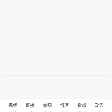
甚至拥核。日本防卫大臣小泉进次郎近
来多次称，日本应毫无禁忌地讨论与核
武器相关的政策，包括是否修订二战后
长期奉行的“无核三原则”。（CCTV国际
时讯）
视频
直播
美图
博客
看点
政务