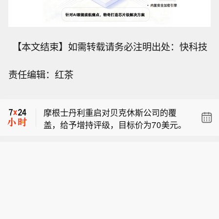
【本文结束】如需转载请务必注明出处：快科技
据Mysteel，8月7日全国建筑钢材成交
责任编辑：红茶
量87415吨，日环比减少10.87%。受期
UNIPOL首席执行官：7月自然灾害事件
螺冲高回落影响，现货价格基本持稳，
的影响预计将十分重大，但仍处于集团
成交下滑。预计明日建筑钢材价格将窄
摩根士丹利重启对贝克休斯公司的覆
预算范围内。
幅震荡运行。（新华财经）
盖，给予增持评级，目标价为70美元。
据Mysteel，8月7日全国建筑钢材成交
量87415吨，日环比减少10.87%。受期
UNIPOL首席执行官：7月自然灾害事件
螺冲高回落影响，现货价格基本持稳，
的影响预计将十分重大，但仍处于集团
成交下滑。预计明日建筑钢材价格将窄
预算范围内。
幅震荡运行。（新华财经）