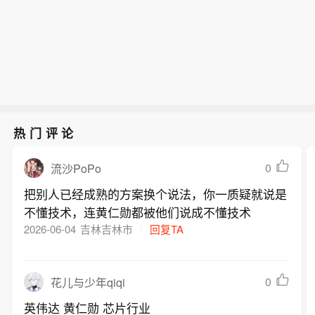
保健（CXO与制药龙头驱动）、金融
案做好地质灾害防御工作。请社会公众
基金的背后，是不少基金经理对于当前
南西南部等地部分地区发生地质灾害的
（券商资管与保险）、公用事业及周期
及时关注地质灾害气象风险预警信息，
科技行情长周期属性的深度研判，公募
气象风险较高（黄色预警），其中，浙
运输景气上行；消费、地产及资讯科技
谨慎前往地质灾害预警区域。橙色预警
普遍判断AI产业浪潮不是短期主题炒
江东部、安徽西部和南部等地部分地区
预期遭下调。交易层面呈现资金回补超
区内高风险隐患点和风险区受威胁人员
作，科技浪潮的演绎周期也远不止半
发生地质灾害的气象风险高（橙色预
跌低位板块与交易高景气业绩动能的“双
请根据当地防灾部门组织立即撤离前往
年。
警）。各级政府及有关部门按照应急预
管齐下”特征。面对财报密集披露期与海
附近避险安置点，临坡临崖临沟临水人
案做好地质灾害防御工作。请社会公众
内外宏观扰动，配置建议维持“红利防守
员根据撤离信号及时撤离前往附近避险
及时关注地质灾害气象风险预警信息，
+成长弹性”杠铃策略：防守端锁定高股
安置点；黄色预警区内人员，请随时关
热门评论
谨慎前往地质灾害预警区域。橙色预警
息、低β“类债”资产；进攻端聚焦互联网
注预警信息变化，注意附近警示标志，
区内高风险隐患点和风险区受威胁人员
巨头、双向资金加仓的机器人与生物科
避免在沟谷、斜坡、陡崖（坎）等高风
0
流沙PoPo
请根据当地防灾部门组织立即撤离前往
技，以及技术硬件与AI应用，兼顾创新
险地带逗留。
附近避险安置点，临坡临崖临沟临水人
把别人已经成熟的方案换个说法，你一质疑就说是
药及工业金属的催化布局。
员根据撤离信号及时撤离前往附近避险
不懂技术，连黄仁勋都被他们说成不懂技术
安置点；黄色预警区内人员，请随时关
2026-06-04
吉林吉林市
回复TA
注预警信息变化，注意附近警示标志，
避免在沟谷、斜坡、陡崖（坎）等高风
险地带逗留。
0
花儿与少年qiqi
英伟达 黄仁勋 芯片行业