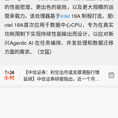
的性能密度、更出色的能效，以及更大规模的运
营承载力。该处理器基于
Intel
18A 制程打造，是I
ntel 18A首次应用于数据中心CPU，专为在真实
功耗限制下实现持续性能输出而设计，以应对新
兴Agentic AI 在任务编排、并发处理和数据迁移
【自然资源部与中国气象局联合发布橙
方面的需求。（文猛）
色地质灾害气象风险预警】自然资源部
【新基金销售火爆 资金布局长期行情】
与中国气象局8月9日18时联合发布橙色
尽管7月A股市场调整，但新发基金市场
地质灾害气象风险预警：预计，8月9日
【中信证券：利空出尽或支撑港股行情
却呈现出冷暖反差，多只主动权益新品
20时至10日20时，浙江大部、安徽西部
延续】中信证券研报指出，近一个月恒
募集成绩亮眼。普通投资者踊跃认购新
和南部、福建西北部、江西东北部、云
【自然资源部与中国气象局联合发布橙
生综指迎来业绩预期反转，中报超预期
基金的背后，是不少基金经理对于当前
南西南部等地部分地区发生地质灾害的
色地质灾害气象风险预警】自然资源部
与利好预告推动全年盈利上修；而恒科
科技行情长周期属性的深度研判，公募
气象风险较高（黄色预警），其中，浙
【新基金销售火爆 资金布局长期行情】
与中国气象局8月9日18时联合发布橙色
指数受制于乘用车盈利分化及头部互联
普遍判断AI产业浪潮不是短期主题炒
江东部、安徽西部和南部等地部分地区
尽管7月A股市场调整，但新发基金市场
地质灾害气象风险预警：预计，8月9日
网平台资本开支扩张对短期利润率的压
作，科技浪潮的演绎周期也远不止半
发生地质灾害的气象风险高（橙色预
却呈现出冷暖反差，多只主动权益新品
20时至10日20时，浙江大部、安徽西部
制，预期修复相对滞后。行业上，医疗
年。
警）。各级政府及有关部门按照应急预
募集成绩亮眼。普通投资者踊跃认购新
和南部、福建西北部、江西东北部、云