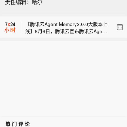
责任编辑：哈尔
验室探索物理AI训练数据基础设施】近
软银6月份的贷款价值比为13%，而3月
日，风语筑与浙江大学机器人感知与学
份为17%。
习实验室围绕物理AI方向开展技术交
【腾讯云Agent Memory2.0.0大版本上
流，探索利用三维空间数据、仿真合成
线】8月6日，腾讯云宣布腾讯云Agent
技术和空间计算能力，为具身智能机器
【风语筑联合浙大机器人感知与学习实
Memory2.0.0大版本已上线，全新升级T
人训练及世界模型开发提供训练数据基
验室探索物理AI训练数据基础设施】近
eam Memory，将长期记忆能力从个人
础设施。据介绍，风语筑依托长期积累
软银6月份的贷款价值比为13%，而3月
日，风语筑与浙江大学机器人感知与学
扩展到团队协作场景。据介绍，团队与
的空间数据资产和三维重建能力，正在
份为17%。
习实验室围绕物理AI方向开展技术交
Agent协作过程中产生的代码知识、项
探索构建物理AI时代的空间智能基础设
流，探索利用三维空间数据、仿真合成
目文档、历史对话和工作方法，都可以
施，为机器人企业提供理解真实世界所
技术和空间计算能力，为具身智能机器
沉淀为团队长期记忆，在不同Agent之
需的训练数据与仿真环境。
人训练及世界模型开发提供训练数据基
间共享，再根据Agent角色和具体任务
础设施。据介绍，风语筑依托长期积累
按需装配。
的空间数据资产和三维重建能力，正在
探索构建物理AI时代的空间智能基础设
施，为机器人企业提供理解真实世界所
需的训练数据与仿真环境。
热门评论