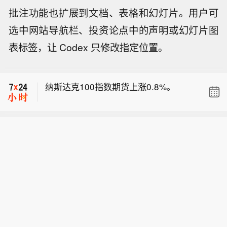
公布后扭转了此前的升势，最新下跌0.5
批注功能也扩展到文档、表格和幻灯片。用户可
纳斯达克100指数期货上涨0.8%。
个基点，报2.73%。
选中网站导航栏、投资论点中的声明或幻灯片图
加元
上涨0.4%，就业数据录得增长后，
表标签，让 Codex 只修改指定位置。
美元兑加元触及1.3959，靠近八周高
德国两年期国债收益率
在美国经济数据
点。
公布后扭转了此前的升势，最新下跌0.5
纳斯达克100指数期货上涨0.8%。
个基点，报2.73%。