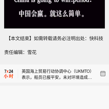
【本文结束】如需转载请务必注明出处：快科技
责任编辑：雪花
【河南发布农田渍涝灾害风险预警】今
天（8月8日），河南省气象局、河南省
英国海上贸易行动协调中心（UKMTO）
农业农村厅联合发布农田渍涝灾害风险
表示，船员已报平安，未对环境造成影
预警：受台风“白海豚”影响，预计8月10
英国海事贸易行动办公室（UKMTO）表
响。
日至13日，河南东南部、中东部和北部
示，已接到报告称，阿曼哈萨卜以东18
部分县（市、区）有暴雨、大暴雨，其
【河南发布农田渍涝灾害风险预警】今
海里处发生一起安全事件。
他县（市、区）中到大雨，与前期土壤
天（8月8日），河南省气象局、河南省
偏湿地块叠加，全省大部存在农田渍涝
英国海上贸易行动协调中心（UKMTO）
农业农村厅联合发布农田渍涝灾害风险
风险，其中，豫北东部、中东部大部及