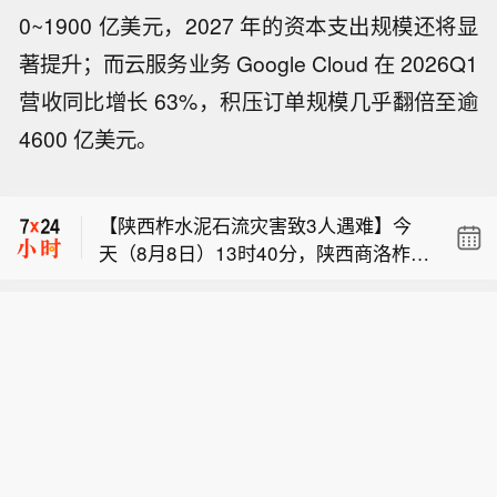
0~1900 亿美元，2027 年的资本支出规模还将显
著提升；而云服务业务 Google Cloud 在 2026Q1
营收同比增长 63%，积压订单规模几乎翻倍至逾
【我国首个预防急性高原病药物获批上
4600 亿美元。
市】据西藏日报，近日，经国家药品监
布伦特原油暗盘跌破82美元，日内跌超
督管理局严格审评审批，由西藏自治区
1.6%。
人民医院副院长、西藏高原医学研究所
【陕西柞水泥石流灾害致3人遇难】今
所长格桑罗布教授担任主要研究者的乙
天（8月8日）13时40分，陕西商洛柞水
酰唑胺缓释胶囊正式获批上市，成为国
【我国首个预防急性高原病药物获批上
县泥石流灾害造成的2名失联人员中，
内首个获批具有预防急性高原病适应症
市】据西藏日报，近日，经国家药品监
最后1名失联人员被找到，已确认不幸
的药品。该药品的获批上市，结束了我
布伦特原油暗盘跌破82美元，日内跌超
督管理局严格审评审批，由西藏自治区
遇难，此次泥石流灾害共造成3人不幸
国无专门预防急性高原病专用药的历
1.6%。
人民医院副院长、西藏高原医学研究所
遇难。目前当地卫生防疫人员已展开全
史，进一步丰富了高原医学防治手段，
所长格桑罗布教授担任主要研究者的乙
面消杀防疫工作，并妥善做好善后工
为高原群众、广大进藏人群及高原重大
酰唑胺缓释胶囊正式获批上市，成为国
作。（央视新闻）
项目建设提供了坚实的健康保障，同时
内首个获批具有预防急性高原病适应症
有力提升了西藏在国际高原医学领域的
的药品。该药品的获批上市，结束了我
科研影响力。