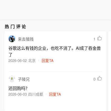
国无专门预防急性高原病专用药的历
史，进一步丰富了高原医学防治手段，
为高原群众、广大进藏人群及高原重大
项目建设提供了坚实的健康保障，同时
有力提升了西藏在国际高原医学领域的
热门评论
科研影响力。
1
来去殖贱
谷歌这么有钱的企业，也吃不消了。AI成了吞金兽
了
2026-06-02
北京
回复TA
0
子陵兄
还回购吗？
2026-06-03
四川成都
回复TA