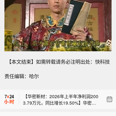
【本文结束】如需转载请务必注明出处：快科技
责任编辑：哈尔
【日本食品自给率降至37%，创历史新
低】日本农林水产省8月7日公布报告显
【华密新材：2026年上半年净利润200
示，由于日本米价高企导致消费量下
3.79万元，同比增长19.50%】华密新
降，2025年度（2025年4月-2026年3
【华海药业：子公司获得富马酸伏诺拉
材公告，2026年上半年营业收入2.36亿
月），日本按热量计算的食品自给率下
生片药品注册证书】华海药业公告称，
元，同比增长16.32%。归属于上市公司