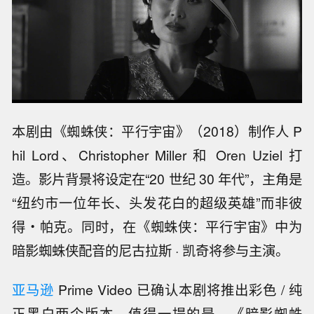
本剧由《蜘蛛侠：平行宇宙》（2018）制作人 P
hil Lord、Christopher Miller 和 Oren Uziel 打
造。影片背景将设定在“20 世纪 30 年代”，主角是
“纽约市一位年长、头发花白的超级英雄”而非彼
得・帕克。同时，在《蜘蛛侠：平行宇宙》中为
暗影蜘蛛侠配音的尼古拉斯 · 凯奇将参与主演。
亚马逊
Prime Video 已确认本剧将推出彩色 / 纯
正黑白两个版本。值得一提的是，《暗影蜘蛛