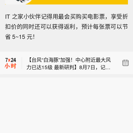
IT 之家小伙伴记得用最会买购买电影票，享受折
【台风“白海豚”加强！中心附近最大风
力已达15级 最新研判】8月7日，记者
扣价的同时还可以获得返利，预计每张票可以节
巴基斯坦总理会见沙特王储。
从中央气象台获悉，今年第13号台风“白
省 5~15 元！
海豚”正以每小时15公里至20公里的速
【金宏气体：2026年限制性股票激励计
度向偏西方向移动，强度变化不大或略
划授予577.1万股】金宏气体公告称，2
有加强。7日下午穿过琉球群岛后移入
【台风“白海豚”加强！中心附近最大风
026年限制性股票激励计划于8月6日完
东海，并逐渐向我国华东沿海靠近，或
力已达15级 最新研判】8月7日，记者
成登记，授予数量为577.1万股，授予
于9日下午至10日早晨在浙江至福建北
巴基斯坦总理会见沙特王储。
从中央气象台获悉，今年第13号台风“白
人数186人，授予价格23元/股，股票来
部一带沿海登陆，给登陆点附近及以北
海豚”正以每小时15公里至20公里的速
源为回购股份和发行股份。激励计划有
地区带来大范围风雨影响。据介绍，“白
度向偏西方向移动，强度变化不大或略
效期最长不超36个月，限售期为12个月
海豚”今天下午强度有所加强，中心附近
有加强。7日下午穿过琉球群岛后移入
和24个月，解除限售比例均为50%。公
最大风力已由14级增强至15级，预计今
东海，并逐渐向我国华东沿海靠近，或
司已收到激励对象缴纳的认购款1.33亿
明两天，其强度有可能还将有所增强，
于9日下午至10日早晨在浙江至福建北
元，资金用于补充流动资金。授予后公
有可能会达到超强台风级（16级），但
部一带沿海登陆，给登陆点附近及以北
司总股本增加至5.36亿股，实际控制人
登陆前其强度将再度减弱。（央视新
地区带来大范围风雨影响。据介绍，“白
及其一致行动人持股比例被动稀释至36.
闻）