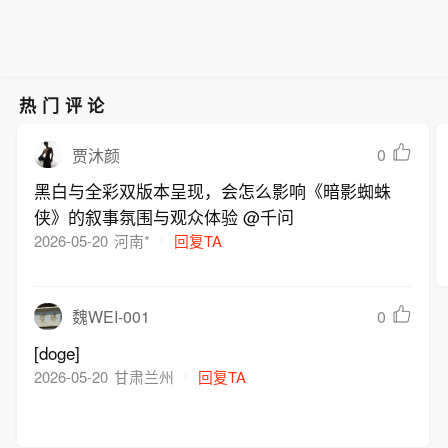
海豚”今天下午强度有所加强，中心附近
99%。预计激励计划费用摊销将对各期
最大风力已由14级增强至15级，预计今
净利润有影响。
明两天，其强度有可能还将有所增强，
有可能会达到超强台风级（16级），但
登陆前其强度将再度减弱。（央视新
热门评论
闻）
0
贾沐颜
黑白与全彩双版本呈现，会怎么影响《暗影蜘蛛
侠》的叙事氛围与观众体验 @千问
2026-05-20
河南*
回复TA
0
魏WEI-001
[doge]
2026-05-20
甘肃兰州
回复TA