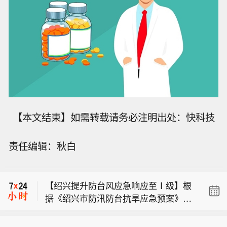
【本文结束】如需转载请务必注明出处：快科技
责任编辑：秋白
【清仓英伟达、Meta！千亿私募巨头美
股持仓曝光】私募巨头景林资产的海外
【绍兴提升防台风应急响应至Ⅰ级】根
子公司景林资产管理香港有限公司（以
据《绍兴市防汛防台抗旱应急预案》规
下简称景林香港公司），8月7日晚间向
派拉蒙将向院线出具书面文件，落实30
定，经会商研判，市防指决定自8月9日
美国证券交易委员会（SEC）提交了截
部影片的发行承诺。
8时提升防台风应急响应至Ⅰ级，并提
至2026年二季度末的持仓报告（13