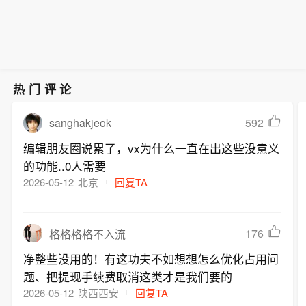
款。
要用于异种移植产品的临床试验申报与
三季度美元兑日元的预测从154日元下
要长期目标应该是恢复信誉并稳定日
推进、DPF级医用供体猪产能扩建、产
调至153日元，并将年底的预测从152日
元。“该团队补充道：“协同意味着日本
业基地建设及新一代多基因编辑供体猪
元下调至149日元。
和美国已经就共同目标和实现该目标的
开发。
计划达成了一致。“由于日本央行加快加
息的可能性上升等因素，美银将其对第
热门评论
三季度美元兑日元的预测从154日元下
调至153日元，并将年底的预测从152日
sanghakjeok
592
元下调至149日元。
编辑朋友圈说累了，vx为什么一直在出这些没意义
的功能..0人需要
2026-05-12
北京
回复TA
176
格格格格不入流
净整些没用的！有这功夫不如想想怎么优化占用问
题、把提现手续费取消这类才是我们要的
2026-05-12
陕西西安
回复TA