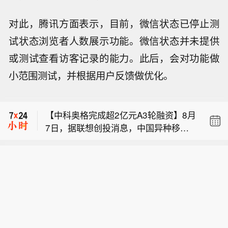
对此，腾讯方面表示，目前，微信状态已停止测
试状态浏览者人数展示功能。微信状态并未提供
或测试查看访客记录的能力。此后，会对功能做
【金河生物：向特定对象发行股票获证
小范围测试，并根据用户反馈做优化。
监会同意注册批复】金河生物公告，公
【机构：协同外汇干预支撑看涨日元的
司于近日收到中国证监会出具的《关于
观点】日本和美国近期协同进行的外汇
同意金河生物科技股份有限公司向特定
【中科奥格完成超2亿元A3轮融资】8月
干预支持了美银全球研究对日元的看涨
对象发行股票注册的批复》，同意公司
7日，据联想创投消息，中国异种移植
观点。这些策略师在一份报告中表示：
向特定对象发行股票的注册申请，公司
【金河生物：向特定对象发行股票获证
领域的企业成都中科奥格生物科技有限
“这种罕见的协同干预的信号效应是显著
应在批复作出十个工作日内完成发行缴
监会同意注册批复】金河生物公告，公
公司于2026年8月宣布完成超2亿元A3
的。“他们表示：“日本和美国政府的首
款。
【机构：协同外汇干预支撑看涨日元的
司于近日收到中国证监会出具的《关于
轮融资。本轮融资由中科创星领投，联
要长期目标应该是恢复信誉并稳定日
观点】日本和美国近期协同进行的外汇
同意金河生物科技股份有限公司向特定
想创投、牧原集团、威高血净、华立集
元。“该团队补充道：“协同意味着日本
干预支持了美银全球研究对日元的看涨
对象发行股票注册的批复》，同意公司
团、华方资本、成都科创投跟投，老股
和美国已经就共同目标和实现该目标的
观点。这些策略师在一份报告中表示：
向特定对象发行股票的注册申请，公司
东贝达基金、光合创投持续加注。凯乘
计划达成了一致。“由于日本央行加快加
“这种罕见的协同干预的信号效应是显著
应在批复作出十个工作日内完成发行缴
资本担任独家财务顾问。本轮资金将主
息的可能性上升等因素，美银将其对第
的。“他们表示：“日本和美国政府的首