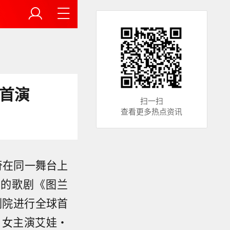
首演
扫一扫
查看更多热点资讯
奇在同一舞台上
导的歌剧《图兰
剧院进行全球首
，女主演艾娃・