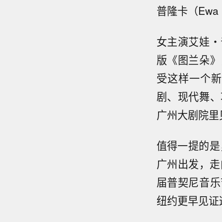
普隆卡（Ewa
女主演艾娃・
版《图兰朵》
受这样一个新
剧、现代舞、
广州大剧院里
值得一提的是
广州出发，走
届普契尼音乐
纽约更早见证