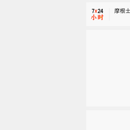
摩根士
【工
业和
西门子
提出
重组
摩根士
产、
鼓励
销售