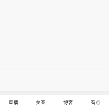
直播
美图
博客
看点