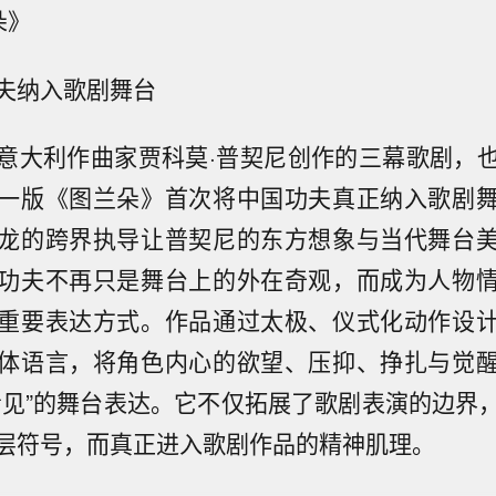
朵》
夫纳入歌剧舞台
意大利作曲家贾科莫·普契尼创作的三幕歌剧，
一版《图兰朵》首次将中国功夫真正纳入歌剧
龙的跨界执导让普契尼的东方想象与当代舞台
功夫不再只是舞台上的外在奇观，而成为人物
重要表达方式。作品通过太极、仪式化动作设
体语言，将角色内心的欲望、压抑、挣扎与觉
看见”的舞台表达。它不仅拓展了歌剧表演的边界
层符号，而真正进入歌剧作品的精神肌理。
财报发布后股价下跌5.5%。