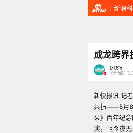
新浪科
成龙跨界
新快报
《新快报》官
新快报讯 记
共振——5月
朵》百年纪念
演，《今夜无