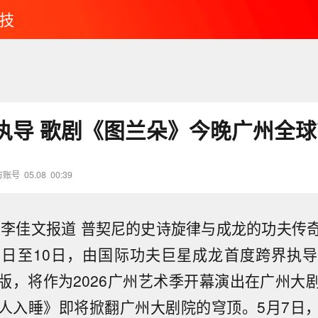
技
执导 歌剧《图兰朵》今晚广州全球
方账号
05.08
00:39
者李佳文报道 普契尼的史诗旋律与成龙的功夫传
8日至10日，由国际功夫巨星成龙首度跨界执
版，将作为2026广州艺术季开幕演出在广州大
人入睡》即将掀翻广州大剧院的穹顶。5月7日