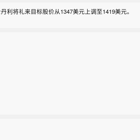
丹利将礼来目标股价从1347美元上调至1419美元。
信部：提高产业集中度 鼓励民爆企业依法依规实施重组
信息化部印发《民用爆炸物品行业安全发展“十五五”规
财报发布后股价下跌5.5%。
，优化产业结构。提高产业集中度，鼓励民爆企业依法
整合。支持民爆企业集团向产业链上下游延伸，深化科
丹利将礼来目标股价从1347美元上调至1419美元。
爆破服务一体化发展，提升全产业链协同水平，强化竞
构建区域销售平台，逐步淘汰安全水平低、安全投入保
企业，引导经营不善、安全条件差的企业有序退出市场