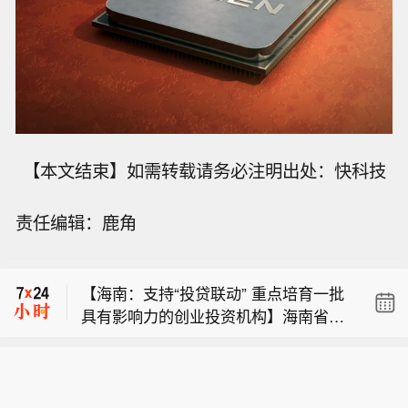
【本文结束】如需转载请务必注明出处：快科技
英国导弹与无人机拦截器初创企业剑桥
责任编辑：鹿角
航空航天公司以34亿美元的估值融资3
【中国神华在内蒙古成立煤炭技术研究
亿美元。
院公司】企查查APP显示，近日，国能
【海南：支持“投贷联动” 重点培育一批
（内蒙古）煤炭技术研究院有限公司成
具有影响力的创业投资机构】海南省人
立，注册资本10亿元，经营范围包含工
英国导弹与无人机拦截器初创企业剑桥
民政府办公厅近日印发《海南省关于进
程和技术研究和试验发展；规划设计管
航空航天公司以34亿美元的估值融资3
一步深化投融资改革的若干举措》，其
理；碳减排、碳转化、碳捕捉、碳封存
【中国神华在内蒙古成立煤炭技术研究
亿美元。
中提出，提升创业投资便利化。支持“投
技术研发等。企查查股权穿透显示，该
院公司】企查查APP显示，近日，国能
贷联动”，重点培育一批具有影响力的创