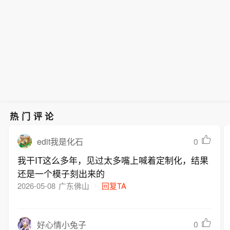
公司由中国神华全资持股。
（内蒙古）煤炭技术研究院有限公司成
业投资机构；鼓励银行机构加强与创业
立，注册资本10亿元，经营范围包含工
投资机构合作，为企业提供“股权+债权”
程和技术研究和试验发展；规划设计管
全生命周期金融服务。符合条件的外商
理；碳减排、碳转化、碳捕捉、碳封存
投资企业从事创业投资，依法依规享受
技术研发等。企查查股权穿透显示，该
相关税收优惠政策，吸引境内外知名创
公司由中国神华全资持股。
业投资机构落户。
热门评论
0
edit我是化石
我干IT这么多年，见过太多嘴上喊着定制化，结果
还是一个模子刻出来的
2026-05-08
广东佛山
回复TA
0
好心情小兔子