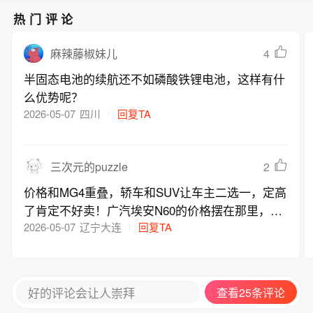
科技账面盈利有望突破20万元；若对标
热门评论
年内科创板新股首日466.61%的平均涨
幅，单签盈利可达35.18万元。 (21财
4
麻辣藤椒妹儿
经)
半固态电池的续航还不如磷酸铁锂电池，这样有什
么优势呢？
2026-05-07
四川
回复TA
2
三次元的puzzle
价格和MG4重叠，轿车和SUV让车主二选一，定高
了肯定不好卖！广汽埃安N60的价格摆在那里，它
的三电系统、电池、激光雷达、智能驾驶都齐全，
2026-05-07
辽宁大连
回复TA
才值那个价！价格定高了没人买
好的评论会让人崇拜
查看25条评论