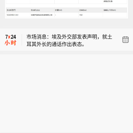
市场消息：埃及、土耳其外交部长就地
区安全安排展开磋商。
【宇树科技中签率远低于长鑫科技】8
月9日，A股“人形机器人第一股”宇树科
市场消息：埃及外交部发表声明，就土
技8月10日将在科创板正式开启申购。
耳其外长的通话作出表态。
考虑到宇树科技本次发行流通盘规模较
市场消息：埃及、土耳其外交部长就地
小，又叠加“第一股”的题材光环，多家
区安全安排展开磋商。
券商综合测算显示，其预计中签率在万
【宇树科技中签率远低于长鑫科技】8
分之二至万分之三之间，远低于长鑫科
月9日，A股“人形机器人第一股”宇树科
技0.47%的中签率水平。数据显示，20
技8月10日将在科创板正式开启申购。
26年以来A股新股上市首日平均涨幅高
考虑到宇树科技本次发行流通盘规模较
达276.04%，若以此测算，中一签宇树
小，又叠加“第一股”的题材光环，多家
科技账面盈利有望突破20万元；若对标
券商综合测算显示，其预计中签率在万
年内科创板新股首日466.61%的平均涨
分之二至万分之三之间，远低于长鑫科
幅，单签盈利可达35.18万元。 (21财
技0.47%的中签率水平。数据显示，20
经)
26年以来A股新股上市首日平均涨幅高
达276.04%，若以此测算，中一签宇树