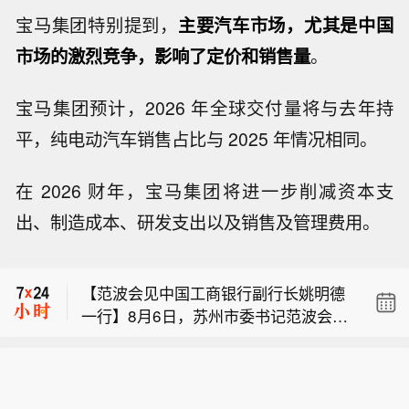
宝马集团特别提到，
主要汽车市场，尤其是中国
市场的激烈竞争，影响了定价和销售量
。
宝马集团预计，2026 年全球交付量将与去年持
平，纯电动汽车销售占比与 2025 年情况相同。
【范波会见中国工商银行副行长姚明德
一行】8月6日，苏州市委书记范波会见
在 2026 财年，宝马集团将进一步削减资本支
【标普500指数在纪录高点附近徘徊 非
了中国工商银行党委委员、副行长姚明
出、制造成本、研发支出以及销售及管理费用。
农报告前交易员避免大举押注】在周五
德一行。范波代表市委、市政府对中国
日元创日内新低。
的非农就业报告发布前夕，华尔街交易
工商银行给予苏州发展的关心支持表示
员避免进行大规模押注。而油价上涨引
感谢。（苏州日报）
【范波会见中国工商银行副行长姚明德
发通胀担忧，并推高债券收益率。Bellw
一行】8月6日，苏州市委书记范波会见
ether Wealth的Clark Bellin表示：“鉴于
【标普500指数在纪录高点附近徘徊 非
了中国工商银行党委委员、副行长姚明
股市过去一周上涨速度很快，周五的就
农报告前交易员避免大举押注】在周五
德一行。范波代表市委、市政府对中国
业报告对市场更为重要。归根结底，数
的非农就业报告发布前夕，华尔街交易
工商银行给予苏州发展的关心支持表示
据需要既不过热也不过冷，市场才能继
员避免进行大规模押注。而油价上涨引
感谢。（苏州日报）