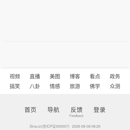
优势的炼化龙头业绩弹性有望充分释
放，优质资产价值重估窗口已然开启。
视频
直播
美图
博客
看点
政务
搞笑
八卦
情感
旅游
佛学
众测
首页
导航
反馈
登录
Sina.cn(京ICP证000007)
2026-08-09 08:26