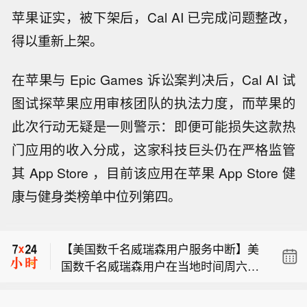
苹果证实，被下架后，Cal AI 已完成问题整改，
得以重新上架。
在苹果与 Epic Games 诉讼案判决后，Cal AI 试
图试探苹果应用审核团队的执法力度，而苹果的
此次行动无疑是一则警示：即便可能损失这款热
门应用的收入分成，这家科技巨头仍在严格监管
其 App Store ，目前该应用在苹果 App Store 健
康与健身类榜单中位列第四。
【光大证券：油价回调大炼化景气修
复，看好优质炼化资产价值重估】光大
【美国数千名威瑞森用户服务中断】美
证券研报认为，油价回调大炼化景气修
国数千名威瑞森用户在当地时间周六傍
复，看好优质炼化资产价值重估。在油
市场消息： 周六伊朗胡齐斯坦省哈夫特
晚遭遇服务中断。 故障监测网站Downd
价波动与全球炼油产能持续收缩的背景
克尔与伊泽赫周边区域发生 4 级地震。
etector的数据显示，断网始于美国东部
下，全产业链一体化龙头企业的竞争优