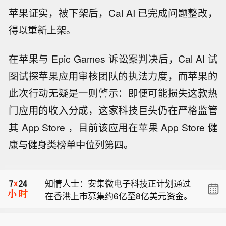
苹果证实，被下架后，Cal AI 已完成问题整改，
得以重新上架。
在苹果与 Epic Games 诉讼案判决后，Cal AI 试
图试探苹果应用审核团队的执法力度，而苹果的
此次行动无疑是一则警示：即便可能损失这款热
门应用的收入分成，这家科技巨头仍在严格监管
其 App Store ，目前该应用在苹果 App Store 健
康与健身类榜单中位列第四。
【国债期货收盘】 30年期主力合约跌0.
04%， 10年期主力合约基本持平， 5年
知情人士：安集微电子科技正计划通过
期主力合约基本持平， 2年期主力合约
在香港上市募集约6亿至8亿美元资金。
涨0.01%。
【华瓷股份：已将电瓷业务列为重要发
展方向，未来会加大力度抢占市场份