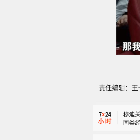
穆迪评
责任编辑：王
市场消
伙伴
穆迪
同类
穆迪评