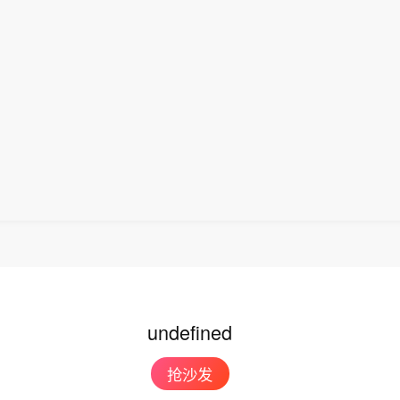
息：加密货币平台Crypto.com与特朗普传媒科技集
关系调整为营销协议。
undefined
抢沙发