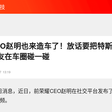
技
EO赵明也来造车了！放话要把特斯
友在车圈碰一碰
7
13:19
7日消息，近日，前荣耀CEO赵明在社交平台发布
视频。