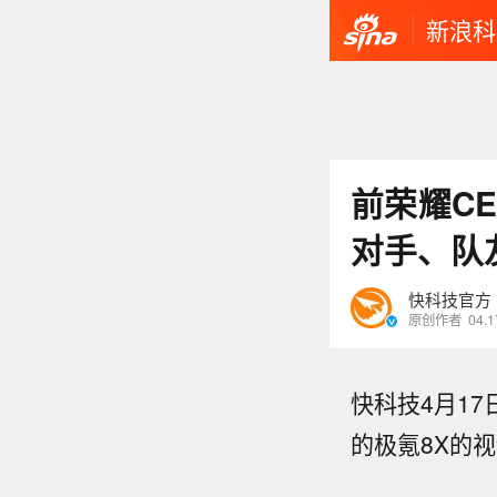
新浪科
前荣耀C
对手、队
快科技官方
原创作者
04.1
快科技4月1
的极氪8X的