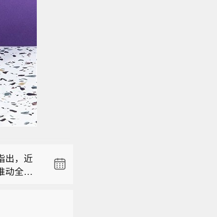
预警】自
象风险预
整，但新发
和南部、福
眼。普通
灾害的气
指出，近
技行情长
部等地部
推动全年
题炒作，科
及有关部
预警】自
平台资本
注地质灾
象风险预
，医疗保
警区内高
整，但新发
和南部、福
用事业及
即撤离前