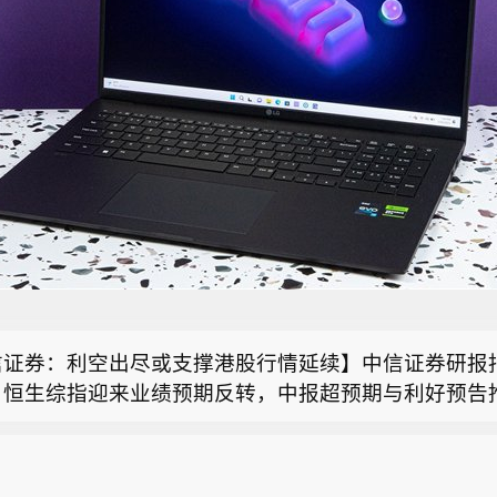
然资源部与中国气象局联合发布橙色地质灾害气象风险
部与中国气象局8月9日18时联合发布橙色地质灾害气
基金销售火爆 资金布局长期行情】尽管7月A股市场调
计，8月9日20时至10日20时，浙江大部、安徽西部
市场却呈现出冷暖反差，多只主动权益新品募集成绩亮
北部、江西东北部、云南西南部等地部分地区发生地质
信证券：利空出尽或支撑港股行情延续】中信证券研报
者踊跃认购新基金的背后，是不少基金经理对于当前科
险较高（黄色预警），其中，浙江东部、安徽西部和南
月恒生综指迎来业绩预期反转，中报超预期与利好预告
属性的深度研判，公募普遍判断AI产业浪潮不是短期主
区发生地质灾害的气象风险高（橙色预警）。各级政府
然资源部与中国气象局联合发布橙色地质灾害气象风险
上修；而恒科指数受制于乘用车盈利分化及头部互联网
潮的演绎周期也远不止半年。
照应急预案做好地质灾害防御工作。请社会公众及时关
部与中国气象局8月9日18时联合发布橙色地质灾害气
扩张对短期利润率的压制，预期修复相对滞后。行业上
象风险预警信息，谨慎前往地质灾害预警区域。橙色预
基金销售火爆 资金布局长期行情】尽管7月A股市场调
计，8月9日20时至10日20时，浙江大部、安徽西部
CXO与制药龙头驱动）、金融（券商资管与保险）、公
隐患点和风险区受威胁人员请根据当地防灾部门组织立