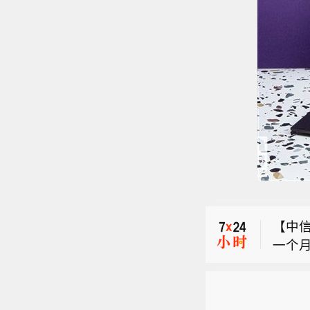
【自
然资源
【新
警：预
基金
建西
【中
投资
象风
一个
周期
分地
【自
盈利
技浪
门按
然资源
开支
害气
【新
警：预
健（
风险