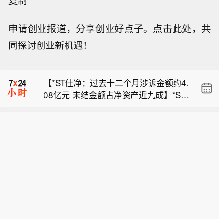
复制
申请创业报道，分享创业好点子。点击此处，共
同探讨创业新机遇！
【联易融科技-W：预计2026年上半年
实现扭亏为盈，净利润为500万元至250
【*ST仕净：过去十二个月涉诉金额约4.
0万元】联易融科技-W公告，预计2026
08亿元 未结金额占净资产近九成】*ST
年上半年权益股东应占综合净利润介乎
【瑞晨环保：财务总监朱福涛辞职 聘任
仕净公告称，截至公告日，公司及控股
约人民币500万元至2500万元，而截至
金大恒接任】瑞晨环保公告称，公司原
子公司过去连续十二个月内累计诉讼、
2025年6月30日止六个月则录得权益股
【联易融科技-W：预计2026年上半年
财务总监朱福涛因工作调整辞职，原定
仲裁事项涉诉金额约4.08亿元，其中未
东应占综合净亏损约人民币3.8亿元。董
实现扭亏为盈，净利润为500万元至250
任期至2027年7月4日，辞任后仍在公司
结诉讼金额4.06亿元，占公司最近一期
事会认为扭亏为盈主要由于“AI+产业金
【*ST仕净：过去十二个月涉诉金额约4.
0万元】联易融科技-W公告，预计2026
任职。截至公告披露日，朱福涛未直接
经审计净资产绝对值的86.94%。上述案
融”战略推进带动收入及收益强劲增长、
08亿元 未结金额占净资产近九成】*ST
年上半年权益股东应占综合净利润介乎
持股，通过相关合伙企业间接持股。20
件共34起，涉及应收账款的买卖合同纠
期间费用占收入比例下降，以及历史遗
仕净公告称，截至公告日，公司及控股
约人民币500万元至2500万元，而截至
26年8月7日，公司第三届董事会第十三
纷、劳务合同纠纷等，公司及子公司均
留过桥供应链资产挑战已获有效化解。
子公司过去连续十二个月内累计诉讼、
2025年6月30日止六个月则录得权益股
次会议同意聘任金大恒为财务总监，任
作为被告。鉴于部分案件未开庭或未结
仲裁事项涉诉金额约4.08亿元，其中未
东应占综合净亏损约人民币3.8亿元。董
期至第三届董事会届满。金大恒无公司
案，对公司利润影响不确定，公司将密
结诉讼金额4.06亿元，占公司最近一期
事会认为扭亏为盈主要由于“AI+产业金
股份，无关联关系，符合任职条件。
切关注进展并及时披露。