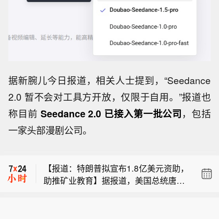
据新腕儿今日报道，相关人士提到，“Seedance
2.0 暂不会对工具方开放，仅限于自用。”报道也
称目前
Seedance 2.0 已接入第一批公司
，包括
一家头部漫剧公司。
【美银：市场情绪指数升至2021年以来
最极端的看涨水平 应适当降低风险敞
【报道：特朗普拟宣布1.8亿美元资助，
口】美国银行的策略师表示，投资者看
助推矿业教育】据报道，美国总统唐纳
涨情绪已达到极端水平，现在是时候开
【华创云信：首次回购公司股份52.21
德・特朗普计划于周五宣布，推出超过
始降低风险资产的敞口了。由Michael
万股，支付309.63万元】华创云信公
1.8亿美元的资助款项，扶持矿业行业教
Hartnett领导的团队在一份报告中写
【美银：市场情绪指数升至2021年以来
告，公司此前披露拟以1亿元~2亿元回
育与职业培训项目。媒体援引白宫官员
道，该行的牛熊指数从9.4升至9.7，攀